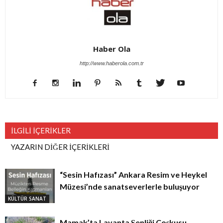
Haber Ola
http://www.haberola.com.tr
İLGİLİ İÇERİKLER
YAZARIN DİĞER İÇERİKLERİ
“Sesin Hafızası” Ankara Resim ve Heykel
Müzesi’nde sanatseverlerle buluşuyor
KÜLTÜR SANAT
Mamak’ta Lavanta Şenliği Coşkusu