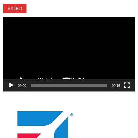
VIDEO
Video
oynatıcı
00:00
00:15