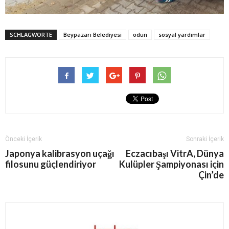
SCHLAGWORTE
Beypazarı Belediyesi
odun
sosyal yardımlar
Önceki İçerik
Sonraki İçerik
Japonya kalibrasyon uçağı
Eczacıbaşı VitrA, Dünya
filosunu güçlendiriyor
Kulüpler Şampiyonası için
Çin’de