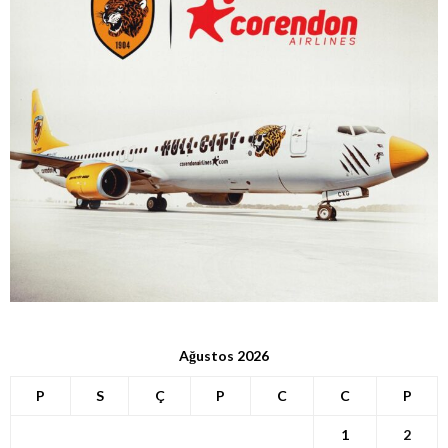
Ağustos 2026
P
S
Ç
P
C
C
P
1
2