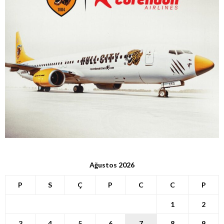
Ağustos 2026
P
S
Ç
P
C
C
P
1
2
3
4
5
6
7
8
9