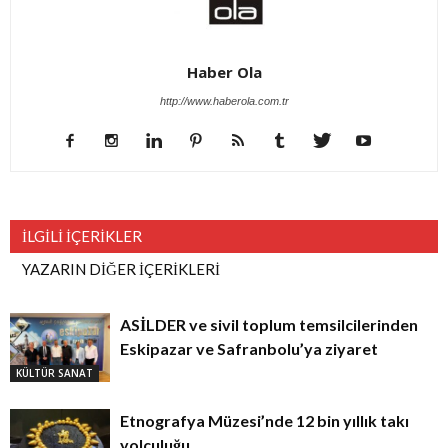
Haber Ola
http://www.haberola.com.tr
İLGİLİ İÇERİKLER
YAZARIN DİĞER İÇERİKLERİ
ASİLDER ve sivil toplum temsilcilerinden
Eskipazar ve Safranbolu’ya ziyaret
KÜLTÜR SANAT
Etnografya Müzesi’nde 12 bin yıllık takı
yolculuğu