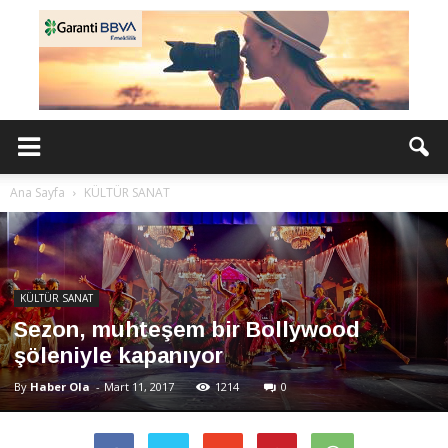
Ana Sayfa
KÜLTÜR SANAT
KÜLTÜR SANAT
Sezon, muhteşem bir Bollywood
şöleniyle kapanıyor
By
Haber Ola
-
Mart 11, 2017
1214
0