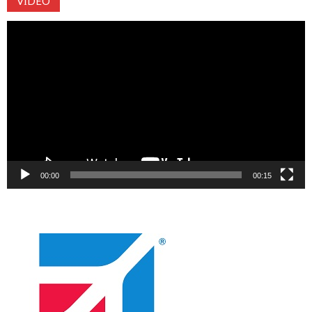
VIDEO
Video
oynatıcı
00:00
00:15