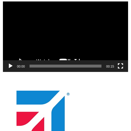
Video
oynatıcı
00:00
00:15