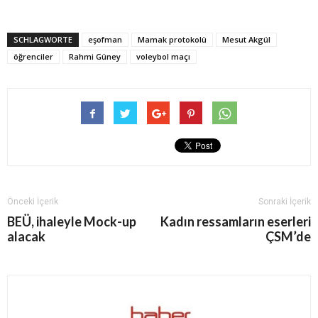
SCHLAGWORTE
eşofman
Mamak protokolü
Mesut Akgül
öğrenciler
Rahmi Güney
voleybol maçı
Önceki İçerik
Sonraki İçerik
BEÜ, ihaleyle Mock-up
Kadın ressamların eserleri
alacak
ÇSM’de