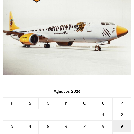
Ağustos 2026
P
S
Ç
P
C
C
P
1
2
3
4
5
6
7
8
9