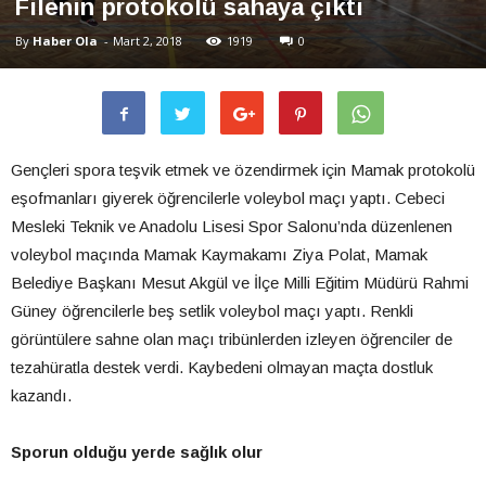
Filenin protokolü sahaya çıktı
By
Haber Ola
-
Mart 2, 2018
1919
0
Gençleri spora teşvik etmek ve özendirmek için Mamak protokolü
eşofmanları giyerek öğrencilerle voleybol maçı yaptı. Cebeci
Mesleki Teknik ve Anadolu Lisesi Spor Salonu’nda düzenlenen
voleybol maçında Mamak Kaymakamı Ziya Polat, Mamak
Belediye Başkanı Mesut Akgül ve İlçe Milli Eğitim Müdürü Rahmi
Güney öğrencilerle beş setlik voleybol maçı yaptı. Renkli
görüntülere sahne olan maçı tribünlerden izleyen öğrenciler de
tezahüratla destek verdi. Kaybedeni olmayan maçta dostluk
kazandı.
Sporun olduğu yerde sağlık olur