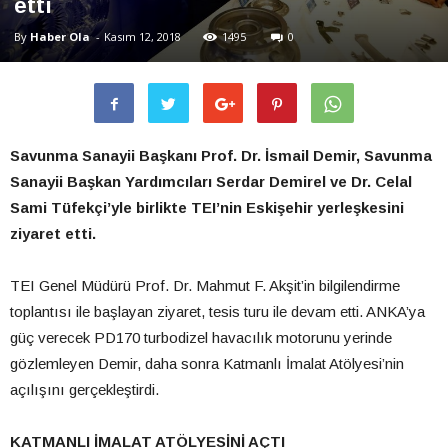
etti
By
Haber Ola
-
Kasım 12, 2018
1495
0
Savunma Sanayii Başkanı Prof. Dr. İsmail Demir, Savunma
Sanayii Başkan Yardımcıları Serdar Demirel ve Dr. Celal
Sami Tüfekçi’yle birlikte TEI’nin Eskişehir yerleşkesini
ziyaret etti.
TEI Genel Müdürü Prof. Dr. Mahmut F. Akşit’in bilgilendirme
toplantısı ile başlayan ziyaret, tesis turu ile devam etti. ANKA’ya
güç verecek PD170 turbodizel havacılık motorunu yerinde
gözlemleyen Demir, daha sonra Katmanlı İmalat Atölyesi’nin
açılışını gerçekleştirdi.
KATMANLI İMALAT ATÖLYESİNİ AÇTI