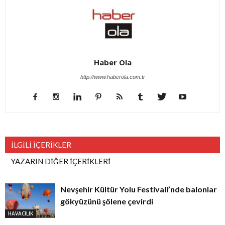
Haber Ola
http://www.haberola.com.tr
İLGİLİ İÇERİKLER
YAZARIN DİĞER İÇERİKLERİ
Nevşehir Kültür Yolu Festivali’nde balonlar
gökyüzünü şölene çevirdi
HAVACILIK