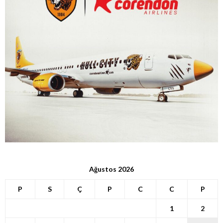
Ağustos 2026
P
S
Ç
P
C
C
P
1
2