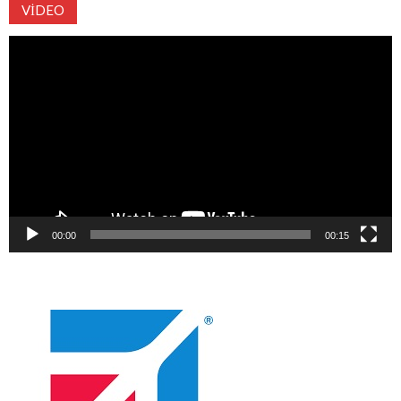
VIDEO
Video
oynatıcı
00:00
00:15