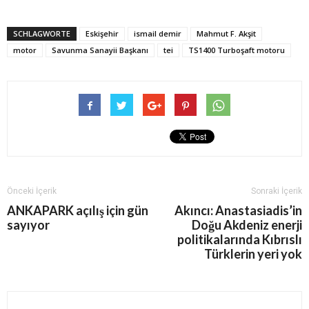
SCHLAGWORTE
Eskişehir
ismail demir
Mahmut F. Akşit
motor
Savunma Sanayii Başkanı
tei
TS1400 Turboşaft motoru
Önceki İçerik
Sonraki İçerik
ANKAPARK açılış için gün
Akıncı: Anastasiadis’in
sayıyor
Doğu Akdeniz enerji
politikalarında Kıbrıslı
Türklerin yeri yok