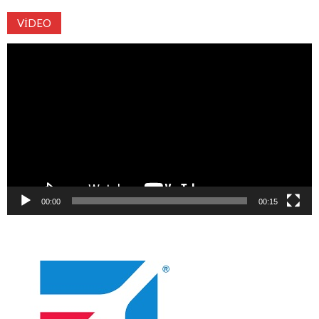
VIDEO
Video
oynatıcı
00:00
00:15