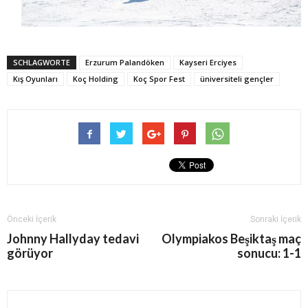
SCHLAGWORTE
Erzurum Palandöken
Kayseri Erciyes
Kış Oyunları
Koç Holding
Koç Spor Fest
üniversiteli gençler
Önceki İçerik
Sonraki İçerik
Johnny Hallyday tedavi
Olympiakos Beşiktaş maç
görüyor
sonucu: 1-1