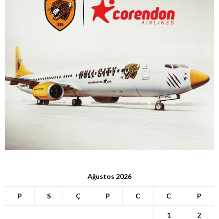
Ağustos 2026
P
S
Ç
P
C
C
P
1
2