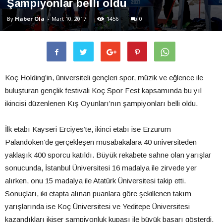
Şampiyonlar belli oldu
By
Haber Ola
-
Mart 10, 2017
1456
0
Koç Holding’in, üniversiteli gençleri spor, müzik ve eğlence ile
buluşturan gençlik festivali Koç Spor Fest kapsamında bu yıl
ikincisi düzenlenen Kış Oyunları’nın şampiyonları belli oldu.
İlk etabı Kayseri Erciyes’te, ikinci etabı ise Erzurum
Palandöken’de gerçekleşen müsabakalara 40 üniversiteden
yaklaşık 400 sporcu katıldı. Büyük rekabete sahne olan yarışlar
sonucunda, İstanbul Üniversitesi 16 madalya ile zirvede yer
alırken, onu 15 madalya ile Atatürk Üniversitesi takip etti.
Sonuçları, iki etapta alınan puanlara göre şekillenen takım
yarışlarında ise Koç Üniversitesi ve Yeditepe Üniversitesi
kazandıkları ikişer şampiyonluk kupası ile büyük başarı gösterdi.