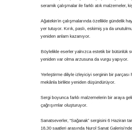
seramik çalışmalar ile farklı atık malzemeler, kişi
Ağatekin’in çalışmalarında özellikle gündelik hay
yer tutuyor. Kırık, paslı, eskimiş ya da unutul
yeniden anlam kazanıyor.
Böylelikle eserler yalnızca estetik bir bütün
yeniden var olma arzusuna da vurgu yapıyor.
Yerleştirme diliyle izleyiciyi serginin bir parças
mekânla birlikte yeniden düşündürüyor.
Sergi boyunca farklı malzemelerin bir araya gel
çağrışımlar oluşturuyor.
Sanatseverler, “Sağanak” sergisini 6 Haziran ta
18.30 saatleri arasında Nurol Sanat Galerisi’n