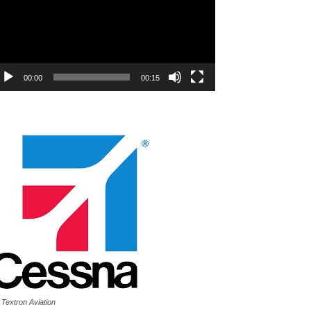
00:00
00:15
 Textron Aviation