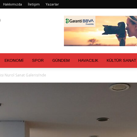
Hakkımızda
İletişim
Yazarlar
EKONOMİ
SPOR
GÜNDEM
HAVACILIK
KÜLTÜR SANAT
si Nurol Sanat Galerisi’nde