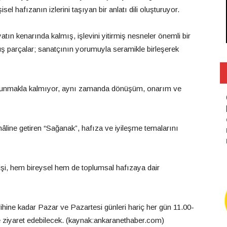
sel hafızanın izlerini taşıyan bir anlatı dili oluşturuyor.
atın kenarında kalmış, işlevini yitirmiş nesneler önemli bir
muş parçalar; sanatçının yorumuyla seramikle birleşerek
lük sunmakla kalmıyor, aynı zamanda dönüşüm, onarım ve
ı hâline getiren “Sağanak”, hafıza ve iyileşme temalarını
işi, hem bireysel hem de toplumsal hafızaya dair
rihine kadar Pazar ve Pazartesi günleri hariç her gün 11.00-
de ziyaret edebilecek. (kaynak:ankaranethaber.com)