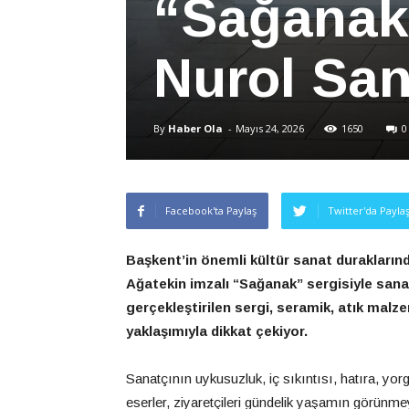
“Sağanak”
Nurol San
By
Haber Ola
-
Mayıs 24, 2026
1650
0
Facebook'ta Paylaş
Twitter'da Payla
Başkent’in önemli kültür sanat duraklarınd
Ağatekin imzalı “Sağanak” sergisiyle sanats
gerçekleştirilen sergi, seramik, atık malz
yaklaşımıyla dikkat çekiyor.
Sanatçının uykusuzluk, iç sıkıntısı, hatıra, yorg
eserler, ziyaretçileri gündelik yaşamın görünme