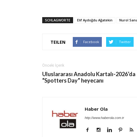
SCHLAGWORTE
Elif Aydoğdu Ağatekin
Nurol Sana
TEILEN
Facebook
Twitter
Önceki İçerik
Uluslararası Anadolu Kartalı-2026’da
“Spotters Day” heyecanı
Haber Ola
http://www.haberola.com.tr