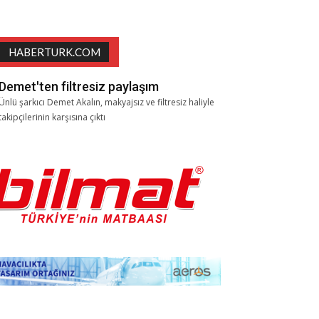
HABERTURK.COM
Demet'ten filtresiz paylaşım
Ünlü şarkıcı Demet Akalın, makyajsız ve filtresiz haliyle
takipçilerinin karşısına çıktı