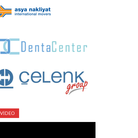
VIDEO
deo
natıcı