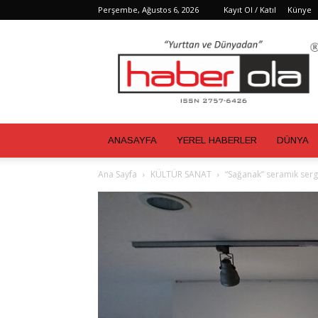
Perşembe, Ağustos 6, 2026
Kayıt Ol / Katıl
Künye
Haber
Ola
ANASAYFA
YEREL HABERLER
DÜNYA
Ana Sayfa
KÜLTÜR SANAT
“Sağanak” seramik sergi