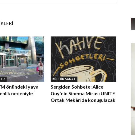
İKLERİ
LER
KÜLTÜR SANAT
AVM önündeki yaya
Sergiden Sohbete: Alice
venlik nedeniyle
Guy’nin Sinema Mirası UNITE
Ortak Mekân’da konuşulacak