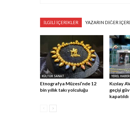
İLGİLİ İÇERİKLER
YAZARIN DİĞER İÇER
KÜLTÜR SANAT
YEREL HABER
Etnografya Müzesi’nde 12
Kızılay 
bin yıllık takı yolculuğu
geçişi gü
kapatıldı