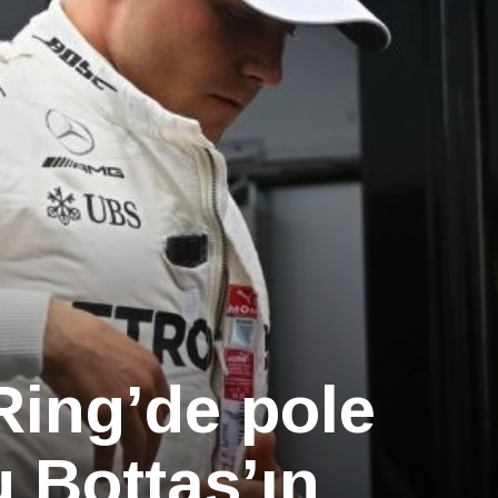
Ring’de pole
 Bottas’ın