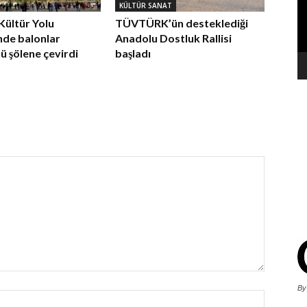
KÜLTÜR SANAT
Kültür Yolu
TÜVTÜRK’ün desteklediği
’nde balonlar
Anadolu Dostluk Rallisi
 şölene çevirdi
başladı
By