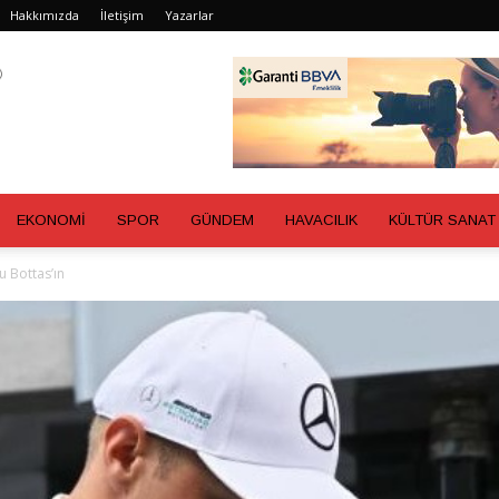
Hakkımızda
İletişim
Yazarlar
EKONOMİ
SPOR
GÜNDEM
HAVACILIK
KÜLTÜR SANAT
u Bottas’ın