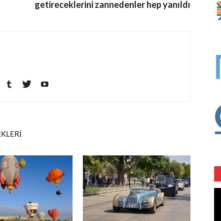
getireceklerini zannedenler hep yanıldı
İKLERİ
Vi
oy