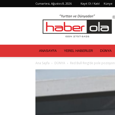
Cumartesi, Ağustos 8, 2026
Kayıt Ol / Katıl
Künye
Haber
Ola
ANASAYFA
YEREL HABERLER
DÜNYA
Ana Sayfa
DÜNYA
Red Bull Ring’de pole pozisyon