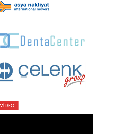
VIDEO
deo
natıcı