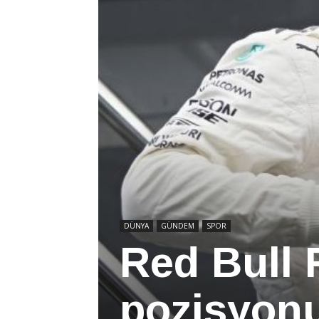
DÜNYA
GÜNDEM
SPOR
Red Bull 
pozisyonu