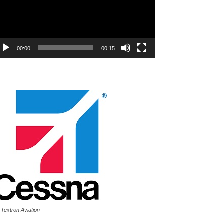
00:00
00:15
 Textron Aviation