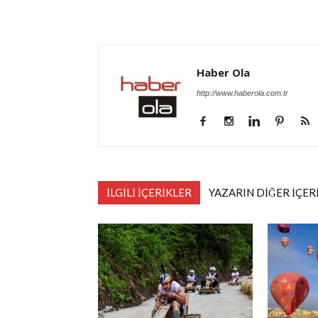
Haber Ola
http://www.haberola.com.tr
İLGİLİ İÇERİKLER
YAZARIN DİĞER İÇER