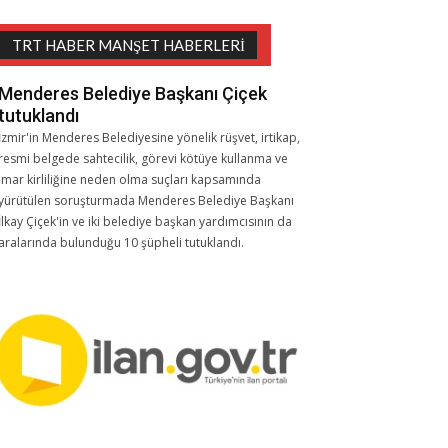
TRT HABER MANŞET HABERLERI
Menderes Belediye Başkanı Çiçek
tutuklandı
İzmir'in Menderes Belediyesine yönelik rüşvet, irtikap,
resmi belgede sahtecilik, görevi kötüye kullanma ve
imar kirliliğine neden olma suçları kapsamında
yürütülen soruşturmada Menderes Belediye Başkanı
İlkay Çiçek'in ve iki belediye başkan yardımcısının da
aralarında bulunduğu 10 şüpheli tutuklandı.