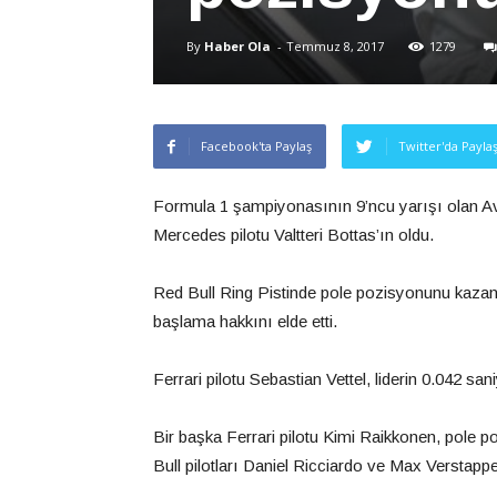
By
Haber Ola
-
Temmuz 8, 2017
1279
Facebook'ta Paylaş
Twitter'da Payla
Formula 1 şampiyonasının 9’ncu yarışı olan A
Mercedes pilotu Valtteri Bottas’ın oldu.
Red Bull Ring Pistinde pole pozisyonunu kazanan 
başlama hakkını elde etti.
Ferrari pilotu Sebastian Vettel, liderin 0.042 sani
Bir başka Ferrari pilotu Kimi Raikkonen, pole
Bull pilotları Daniel Ricciardo ve Max Verstappen 