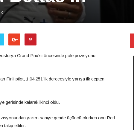
0
ş
vusturya Grand Prix’si öncesinde pole pozisyonu
Finli pilot, 1:04.251’lik derecesiyle yarışa ilk cepten
ye gerisinde kalarak ikinci oldu.
 pozisyonundan yarım saniye geride üçüncü olurken onu Red
takip ettiler.