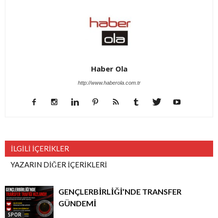
Haber Ola
http://www.haberola.com.tr
İLGİLİ İÇERİKLER
YAZARIN DİĞER İÇERİKLERİ
GENÇLERBİRLİĞİ’NDE TRANSFER
GÜNDEMİ
SPOR