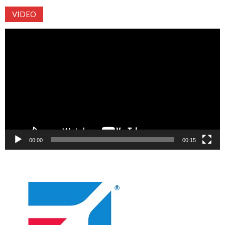
VIDEO
Video
oynatıcı
00:00
00:15