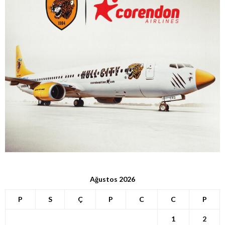
Ağustos 2026
P
S
Ç
P
C
C
P
1
2