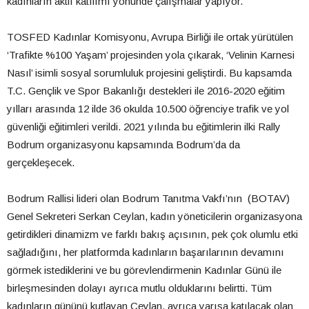
kadınların aktif katılımı yönünde çalışmalar yapıyor.
TOSFED Kadınlar Komisyonu, Avrupa Birliği ile ortak yürütülen
‘Trafikte %100 Yaşam’ projesinden yola çıkarak, ‘Velinin Karnesi
Nasıl’ isimli sosyal sorumluluk projesini geliştirdi. Bu kapsamda
T.C. Gençlik ve Spor Bakanlığı destekleri ile 2016-2020 eğitim
yılları arasında 12 ilde 36 okulda 10.500 öğrenciye trafik ve yol
güvenliği eğitimleri verildi. 2021 yılında bu eğitimlerin ilki Rally
Bodrum organizasyonu kapsamında Bodrum’da da
gerçekleşecek.
Bodrum Rallisi lideri olan Bodrum Tanıtma Vakfı’nın (BOTAV)
Genel Sekreteri Serkan Ceylan, kadın yöneticilerin organizasyona
getirdikleri dinamizm ve farklı bakış açısının, pek çok olumlu etki
sağladığını, her platformda kadınların başarılarının devamını
görmek istediklerini ve bu görevlendirmenin Kadınlar Günü ile
birleşmesinden dolayı ayrıca mutlu olduklarını belirtti. Tüm
kadınların gününü kutlayan Ceylan, ayrıca yarışa katılacak olan