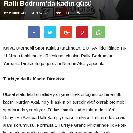
Ralli Bodrum’da kadın gücü
By
Haber Ola
-
Mart 3, 2021
1061
0
Karya Otomobil Spor Kulübü tarafından, BOTAV liderliğinde 10-
11 Nisan tarihlerinde düzenlenecek olan Rally Bodrum’un
Yarışma Direktörlüğü görevini Nurdan Akal yapacak.
Türkiye’de İlk Kadın Direktör
Ulusal statüdeki bir rallide yarışma direktörlüğünü üstlenen ‘ilk
kadın’ Nurdan Akal, 40 yılı aşkın bir süredir aktif olarak otomobil
sporlarında yer alıyor. Türkiye’nin ilk kadın takım direktörü,
Dünya ve Avrupa Ralli Şampiyonası Türkiye Rallileri’nde servis
alanı sorumlusu, Formula 1 Türkiye Grand Prix’lerinde ilk ve tek
kadın pit sorumlusu unvanları da, yine Nurdan Akal’a ait.