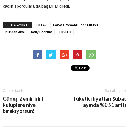
kadın sporculara da başarılar diledi.
SCHLAGWORTE
BOTAV
Karya Otomobil Spor Kulübü
Nurdan Akal
Rally Bodrum
TOSFED
Önceki İçerik
Sonraki İçerik
Güneş: Zemin işini
Tüketici fiyatları Şubat
kulüplere niye
ayında %0,91 arttı
bırakıyorsun!