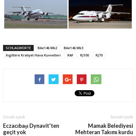
SCHLAGWORTE
BAe146 Mk2
BAe146 Mk3
İngiltere Kraliyet Hava Kuvvetleri
RAF
RJ100
RJ70
Önceki İçerik
Sonraki İçerik
Eczacıbaşı Dynavit’ten
Mamak Belediyesi
geçit yok
Mehteran Takımı kurdu