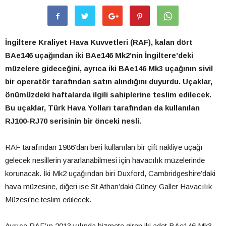
İngiltere Kraliyet Hava Kuvvetleri (RAF), kalan dört
BAe146 uçağından iki BAe146 Mk2’nin İngiltere’deki
müzelere gideceğini, ayrıca iki BAe146 Mk3 uçağının sivil
bir operatör tarafından satın alındığını duyurdu. Uçaklar,
önümüzdeki haftalarda ilgili sahiplerine teslim edilecek.
Bu uçaklar, Türk Hava Yolları tarafından da kullanılan
RJ100-RJ70 serisinin bir önceki nesli.
RAF tarafından 1986’dan beri kullanılan bir çift nakliye uçağı
gelecek nesillerin yararlanabilmesi için havacılık müzelerinde
korunacak. İki Mk2 uçağından biri Duxford, Cambridgeshire’daki
hava müzesine, diğeri ise St Athan’daki Güney Galler Havacılık
Müzesi’ne teslim edilecek.
Ayrıca RAF’ın 2013 yılında hizmete giren iki adet BAe146 Mk3