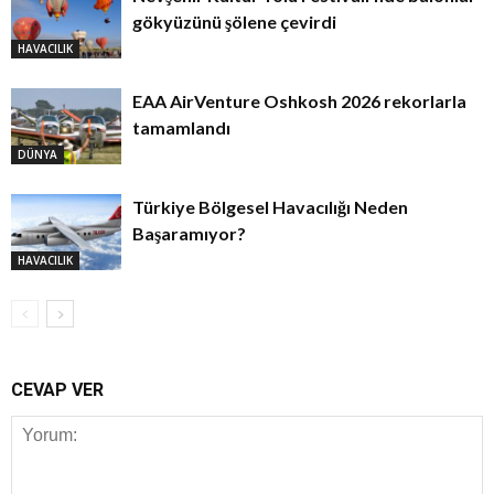
gökyüzünü şölene çevirdi
HAVACILIK
EAA AirVenture Oshkosh 2026 rekorlarla
tamamlandı
DÜNYA
Türkiye Bölgesel Havacılığı Neden
Başaramıyor?
HAVACILIK
CEVAP VER