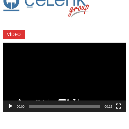
VIDEO
Video
oynatıcı
00:00
00:15