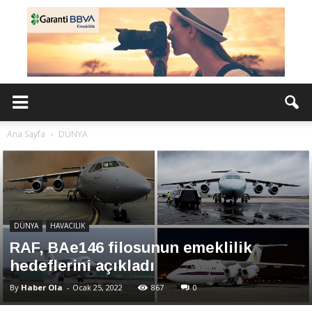
Ana Sayfa
DÜNYA
DÜNYA
HAVACILIK
RAF, BAe146 filosunun emeklilik
hedeflerini açıkladı
By
Haber Ola
-
Ocak 25, 2022
867
0