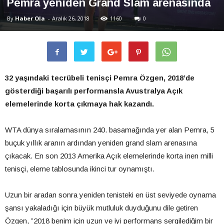
Pemra yeniden Grand Slam arenasında
By
Haber Ola
-
Aralık 26, 2018
1160
0
32 yaşındaki tecrübeli tenisçi Pemra Özgen, 2018’de
gösterdiği başarılı performansla Avustralya Açık
elemelerinde korta çıkmaya hak kazandı.
WTA dünya sıralamasının 240. basamağında yer alan Pemra, 5
buçuk yıllık aranın ardından yeniden grand slam arenasına
çıkacak. En son 2013 Amerika Açık elemelerinde korta inen milli
tenisçi, eleme tablosunda ikinci tur oynamıştı.
Uzun bir aradan sonra yeniden tenisteki en üst seviyede oynama
şansı yakaladığı için büyük mutluluk duyduğunu dile getiren
Özgen, ”2018 benim için uzun ve iyi performans sergilediğim bir