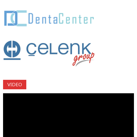
VIDEO
Video
oynatıcı