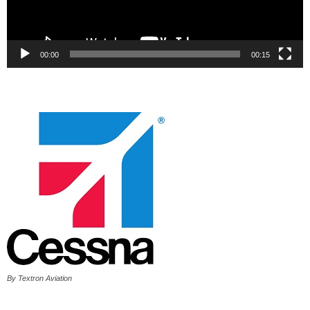
00:00
00:15
By Textron Aviation