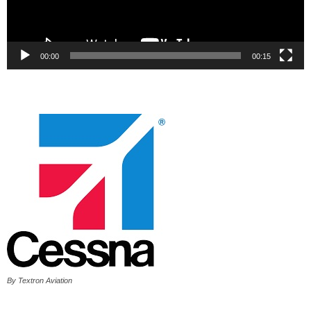
00:00
00:15
By Textron Aviation