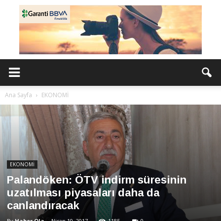
Ana Sayfa
EKONOMİ
EKONOMİ
Palandöken: ÖTV indirm süresinin
uzatılması piyasaları daha da
canlandıracak
By
Haber Ola
-
Nisan 10, 2017
1185
0