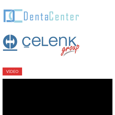
VIDEO
Video
oynatıcı