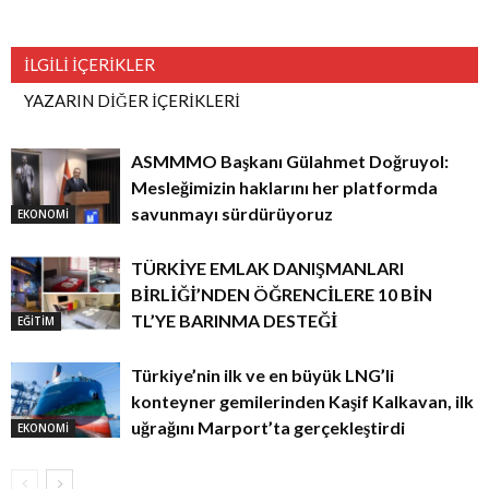
İLGİLİ İÇERİKLER
YAZARIN DİĞER İÇERİKLERİ
ASMMMO Başkanı Gülahmet Doğruyol:
Mesleğimizin haklarını her platformda
savunmayı sürdürüyoruz
EKONOMİ
TÜRKİYE EMLAK DANIŞMANLARI
BİRLİĞİ’NDEN ÖĞRENCİLERE 10 BİN
TL’YE BARINMA DESTEĞİ
EĞİTİM
Türkiye’nin ilk ve en büyük LNG’li
konteyner gemilerinden Kaşif Kalkavan, ilk
uğrağını Marport’ta gerçekleştirdi
EKONOMİ