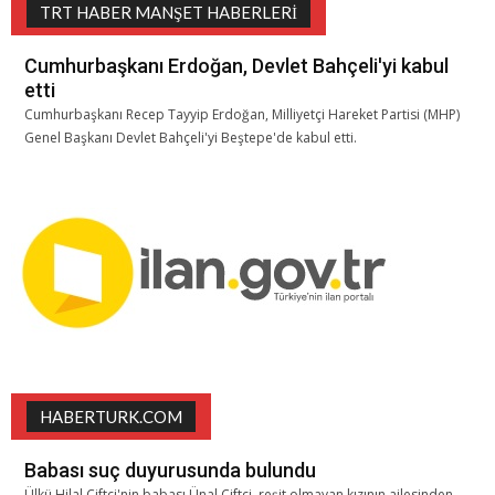
TRT HABER MANŞET HABERLERI
Cumhurbaşkanı Erdoğan, Devlet Bahçeli'yi kabul
etti
Cumhurbaşkanı Recep Tayyip Erdoğan, Milliyetçi Hareket Partisi (MHP)
Genel Başkanı Devlet Bahçeli'yi Beştepe'de kabul etti.
HABERTURK.COM
Babası suç duyurusunda bulundu
Ülkü Hilal Çiftçi'nin babası Ünal Çiftçi, reşit olmayan kızının ailesinden