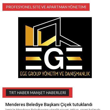
PROFESYONEL SITE VE APARTMAN YÖNETIMI
TRT HABER MANŞET HABERLERI
Menderes Belediye Başkanı Çiçek tutuklandı
İzmir'in Menderes Belediyesine yönelik rüşvet, irtikap, resmi belgede