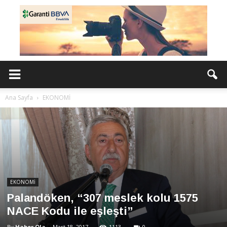
Ana Sayfa
EKONOMİ
EKONOMİ
Palandöken, “307 meslek kolu 1575
NACE Kodu ile eşleşti”
By
Haber Ola
-
Mart 18, 2017
1113
0