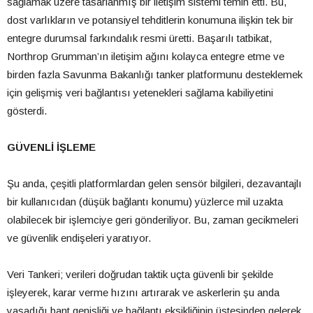
sağlamak üzere tasarlanmış bir iletişim sistemi temin etti. Bu,
dost varlıkların ve potansiyel tehditlerin konumuna ilişkin tek bir
entegre durumsal farkındalık resmi üretti. Başarılı tatbikat,
Northrop Grumman’ın iletişim ağını kolayca entegre etme ve
birden fazla Savunma Bakanlığı tanker platformunu desteklemek
için gelişmiş veri bağlantısı yetenekleri sağlama kabiliyetini
gösterdi.
GÜVENLİ İŞLEME
Şu anda, çeşitli platformlardan gelen sensör bilgileri, dezavantajlı
bir kullanıcıdan (düşük bağlantı konumu) yüzlerce mil uzakta
olabilecek bir işlemciye geri gönderiliyor. Bu, zaman gecikmeleri
ve güvenlik endişeleri yaratıyor.
Veri Tankeri; verileri doğrudan taktik uçta güvenli bir şekilde
işleyerek, karar verme hızını artırarak ve askerlerin şu anda
yaşadığı bant genişliği ve bağlantı eksikliğinin üstesinden gelerek