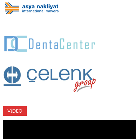
VIDEO
Video
oynatıcı