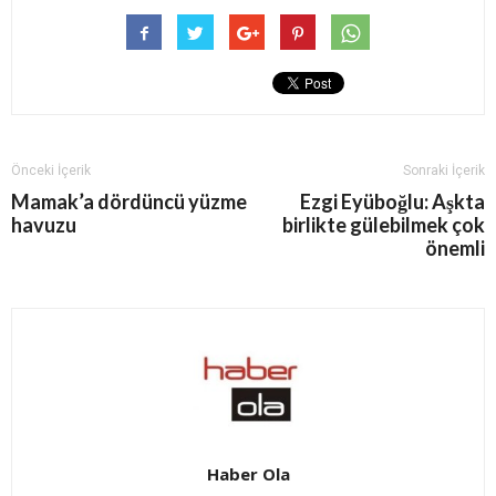
Önceki İçerik
Sonraki İçerik
Mamak’a dördüncü yüzme
Ezgi Eyüboğlu: Aşkta
havuzu
birlikte gülebilmek çok
önemli
Haber Ola