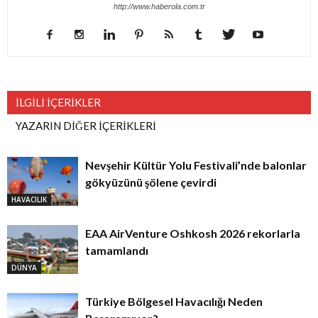
http://www.haberola.com.tr
İLGİLİ İÇERİKLER
YAZARIN DİĞER İÇERİKLERİ
Nevşehir Kültür Yolu Festivali’nde balonlar
gökyüzünü şölene çevirdi
HAVACILIK
EAA AirVenture Oshkosh 2026 rekorlarla
tamamlandı
DÜNYA
Türkiye Bölgesel Havacılığı Neden