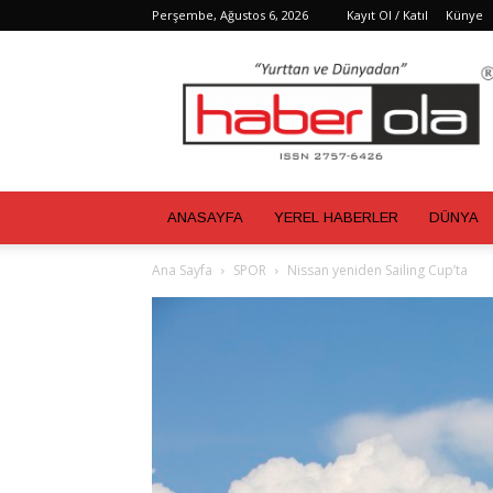
Perşembe, Ağustos 6, 2026
Kayıt Ol / Katıl
Künye
Haber
Ola
ANASAYFA
YEREL HABERLER
DÜNYA
Ana Sayfa
SPOR
Nissan yeniden Sailing Cup’ta