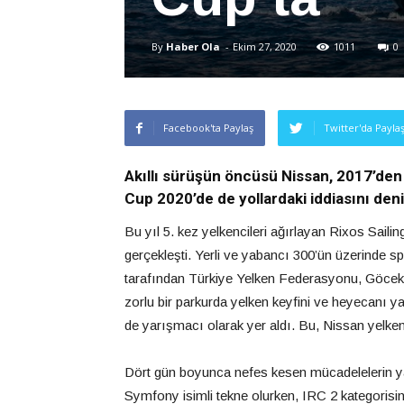
By
Haber Ola
-
Ekim 27, 2020
1011
0
Facebook'ta Paylaş
Twitter'da Payla
Akıllı sürüşün öncüsü Nissan, 2017’den b
Cup 2020’de de yollardaki iddiasını deni
Bu yıl 5. kez yelkencileri ağırlayan Rixos Sail
gerçekleşti. Yerli ve yabancı 300’ün üzerinde sp
tarafından Türkiye Yelken Federasyonu, Göcek Ye
zorlu bir parkurda yelken keyfini ve heyecanı 
de yarışmacı olarak yer aldı. Bu, Nissan yelken
Dört gün boyunca nefes kesen mücadelelerin yaş
Symfony isimli tekne olurken, IRC 2 kategoris