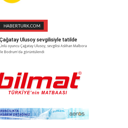
HABERTURK.COM
Çağatay Ulusoy sevgilisiyle tatilde
Ünlü oyuncu Çağatay Ulusoy, sevgilisi Aslıhan Malbora
ile Bodrum'da görüntülendi