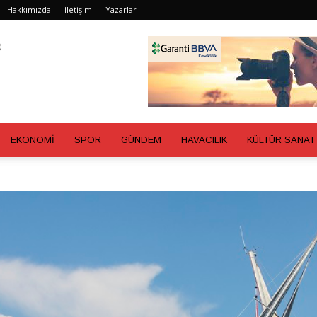
Hakkımızda
İletişim
Yazarlar
EKONOMİ
SPOR
GÜNDEM
HAVACILIK
KÜLTÜR SANAT