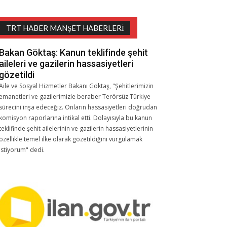
TRT HABER MANŞET HABERLERI
Bakan Göktaş: Kanun teklifinde şehit
aileleri ve gazilerin hassasiyetleri
gözetildi
Aile ve Sosyal Hizmetler Bakanı Göktaş, "Şehitlerimizin
emanetleri ve gazilerimizle beraber Terörsüz Türkiye
sürecini inşa edeceğiz. Onların hassasiyetleri doğrudan
komisyon raporlarına intikal etti. Dolayısıyla bu kanun
teklifinde şehit ailelerinin ve gazilerin hassasiyetlerinin
özellikle temel ilke olarak gözetildiğini vurgulamak
istiyorum" dedi.