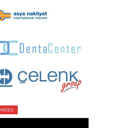
VIDEO
deo
natıcı