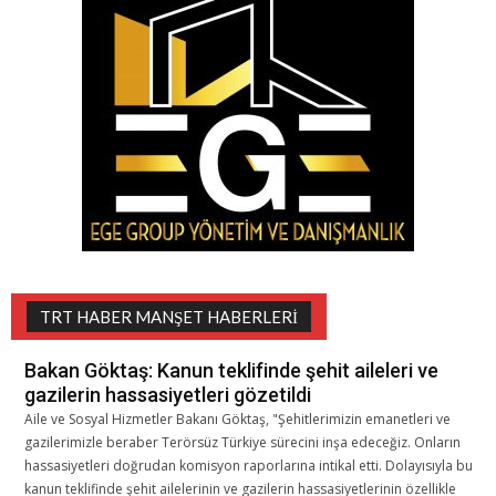
TRT HABER MANŞET HABERLERI
Bakan Göktaş: Kanun teklifinde şehit aileleri ve
gazilerin hassasiyetleri gözetildi
Aile ve Sosyal Hizmetler Bakanı Göktaş, "Şehitlerimizin emanetleri ve
gazilerimizle beraber Terörsüz Türkiye sürecini inşa edeceğiz. Onların
hassasiyetleri doğrudan komisyon raporlarına intikal etti. Dolayısıyla bu
kanun teklifinde şehit ailelerinin ve gazilerin hassasiyetlerinin özellikle