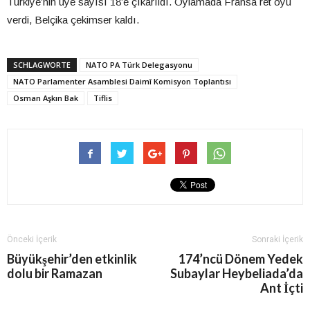
Türkiye’nin üye sayısı 18’e çıkarıldı. Oylamada Fransa ret oyu
verdi, Belçika çekimser kaldı.
SCHLAGWORTE
NATO PA Türk Delegasyonu
NATO Parlamenter Asamblesi Daimî Komisyon Toplantısı
Osman Aşkın Bak
Tiflis
Önceki İçerik
Sonraki İçerik
Büyükşehir’den etkinlik
174’ncü Dönem Yedek
dolu bir Ramazan
Subaylar Heybeliada’da
Ant İçti