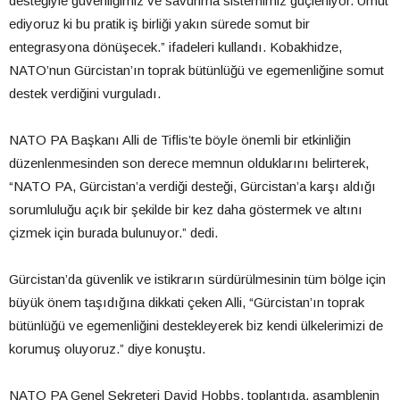
desteğiyle güvenliğimiz ve savunma sistemimiz güçleniyor. Umut
ediyoruz ki bu pratik iş birliği yakın sürede somut bir
entegrasyona dönüşecek.” ifadeleri kullandı. Kobakhidze,
NATO’nun Gürcistan’ın toprak bütünlüğü ve egemenliğine somut
destek verdiğini vurguladı.
NATO PA Başkanı Alli de Tiflis’te böyle önemli bir etkinliğin
düzenlenmesinden son derece memnun olduklarını belirterek,
“NATO PA, Gürcistan’a verdiği desteği, Gürcistan’a karşı aldığı
sorumluluğu açık bir şekilde bir kez daha göstermek ve altını
çizmek için burada bulunuyor.” dedi.
Gürcistan’da güvenlik ve istikrarın sürdürülmesinin tüm bölge için
büyük önem taşıdığına dikkati çeken Alli, “Gürcistan’ın toprak
bütünlüğü ve egemenliğini destekleyerek biz kendi ülkelerimizi de
korumuş oluyoruz.” diye konuştu.
NATO PA Genel Sekreteri David Hobbs, toplantıda, asamblenin