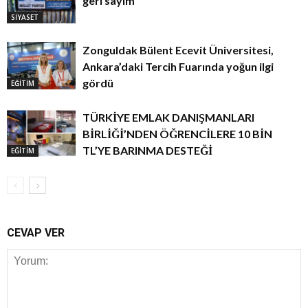
geri sayım
SİYASET
Zonguldak Bülent Ecevit Üniversitesi,
Ankara’daki Tercih Fuarında yoğun ilgi
gördü
EĞİTİM
TÜRKİYE EMLAK DANIŞMANLARI
BİRLİĞİ’NDEN ÖĞRENCİLERE 10 BİN
TL’YE BARINMA DESTEĞİ
EĞİTİM
CEVAP VER