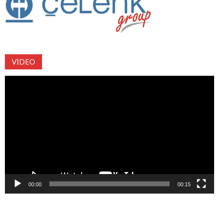
VIDEO
Video
oynatıcı
00:00
00:15