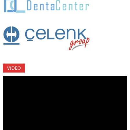
VIDEO
Video
oynatıcı