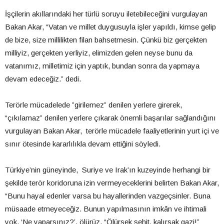
İşçilerin akıllarındaki her türlü soruyu iletebileceğini vurgulayan
Bakan Akar, “Vatan ve millet duygusuyla işler yapıldı, kimse gelip
de bize, size millilikten filan bahsetmesin. Çünkü biz gerçekten
milliyiz, gerçekten yerliyiz, elimizden gelen neyse bunu da
vatanımız, milletimiz için yaptık, bundan sonra da yapmaya
devam edeceğiz.” dedi.
Terörle mücadelede ”girilemez” denilen yerlere girerek,
“çıkılamaz” denilen yerlere çıkarak önemli başarılar sağlandığını
vurgulayan Bakan Akar, terörle mücadele faaliyetlerinin yurt içi ve
sınır ötesinde kararlılıkla devam ettiğini söyledi.
Türkiye’nin güneyinde, Suriye ve Irak’ın kuzeyinde herhangi bir
şekilde terör koridoruna izin vermeyeceklerini belirten Bakan Akar,
“Bunu hayal edenler varsa bu hayallerinden vazgeçsinler. Buna
müsaade etmeyeceğiz. Bunun yapılmasının imkân ve ihtimali
yok. ‘Ne yaparsınız?’, ölürüz. “Ölürsek şehit, kalırsak gazi!”