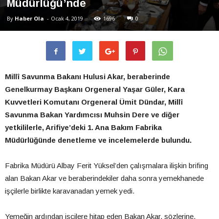
Müdürlüğü’nde
By
Haber Ola
-
Ocak 4, 2019
1696
0
Millî Savunma Bakanı Hulusi Akar, beraberinde
Genelkurmay Başkanı Orgeneral Yaşar Güler, Kara
Kuvvetleri Komutanı Orgeneral Ümit Dündar, Millî
Savunma Bakan Yardımcısı Muhsin Dere ve diğer
yetkililerle, Arifiye’deki 1. Ana Bakım Fabrika
Müdürlüğünde denetleme ve incelemelerde bulundu.
Fabrika Müdürü Albay Ferit Yüksel’den çalışmalara ilişkin brifing
alan Bakan Akar ve beraberindekiler daha sonra yemekhanede
işçilerle birlikte karavanadan yemek yedi.
Yemeğin ardından işçilere hitap eden Bakan Akar, sözlerine,