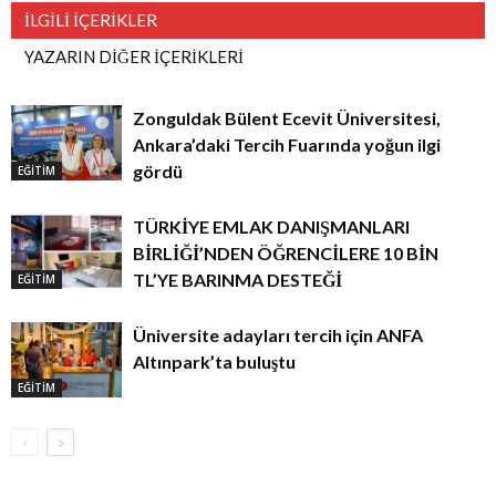
İLGİLİ İÇERİKLER
YAZARIN DİĞER İÇERİKLERİ
Zonguldak Bülent Ecevit Üniversitesi,
Ankara’daki Tercih Fuarında yoğun ilgi
gördü
EĞİTİM
TÜRKİYE EMLAK DANIŞMANLARI
BİRLİĞİ’NDEN ÖĞRENCİLERE 10 BİN
TL’YE BARINMA DESTEĞİ
EĞİTİM
Üniversite adayları tercih için ANFA
Altınpark’ta buluştu
EĞİTİM