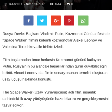
By
Haber Ola
-
Nisan 13, 2017
1614
0
Rusya Devlet Başkanı Vladimir Putin, Kozmonot Günü arifesinde
“Space Walker” filmini kıdemli kozmonotlar Alexei Leonov ve
Valentina Tereshkova ile birlikte izledi.
Film başlamadan önce herkesin Kozmonot gününü kutlayan
Putin, Rusya’nın bu alandaki başarılarından gurur duyabileceğini
belirtti. Alexei Leonov da, filmin senaryosunun temelini oluşturan
uzay uçuşu hakkında konuştu.
The Space Walker (Uzay Yürüyüşçüsü) adlı film, insanlık
tarihindeki ilk uzay yürüyüşünün hazırlıklarını ve gerçekleşmesini
tasvir ediyor.