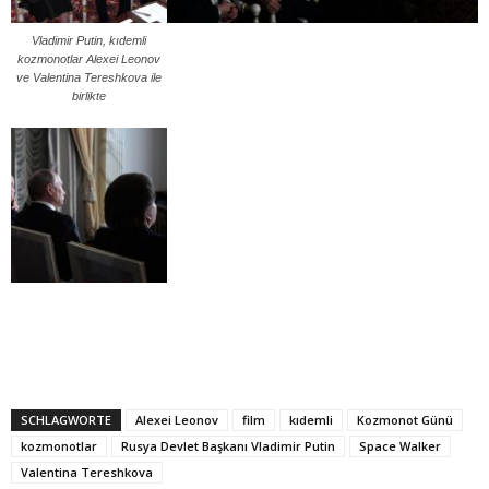
Vladimir Putin, kıdemli
kozmonotlar Alexei Leonov
ve Valentina Tereshkova ile
birlikte
SCHLAGWORTE
Alexei Leonov
film
kıdemli
Kozmonot Günü
kozmonotlar
Rusya Devlet Başkanı Vladimir Putin
Space Walker
Valentina Tereshkova