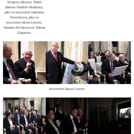
Yevgeny Mironov, Kültür
Bakanı Vladimir Medinsky,
pilot ve kozmonot Valentina
Tereshkova, pilot ve
kozmonot Alexei Leonov,
Natalya Korolyova ve Yelena
Gagarina.
Kozmonot Alexei Leonov