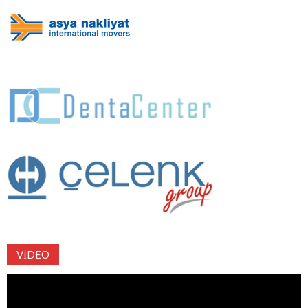
VIDEO
Video
oynatıcı