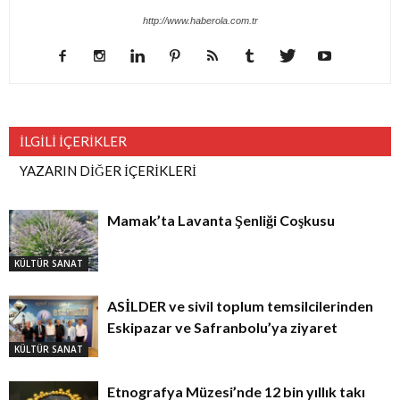
http://www.haberola.com.tr
İLGİLİ İÇERİKLER
YAZARIN DİĞER İÇERİKLERİ
Mamak’ta Lavanta Şenliği Coşkusu
KÜLTÜR SANAT
ASİLDER ve sivil toplum temsilcilerinden
Eskipazar ve Safranbolu’ya ziyaret
KÜLTÜR SANAT
Etnografya Müzesi’nde 12 bin yıllık takı