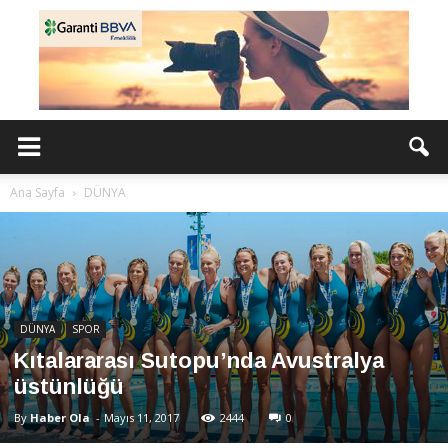
Ana Sayfa
DÜNYA
DÜNYA
SPOR
Kıtalararası Sutopu’nda Avustralya
üstünlüğü
By
Haber Ola
-
Mayıs 11, 2017
2444
0