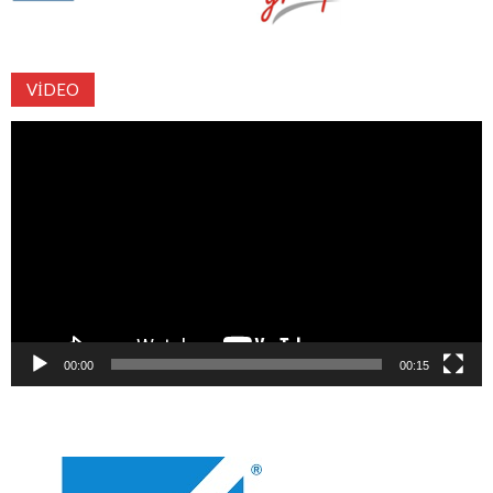
VIDEO
Video
oynatıcı
00:00
00:15