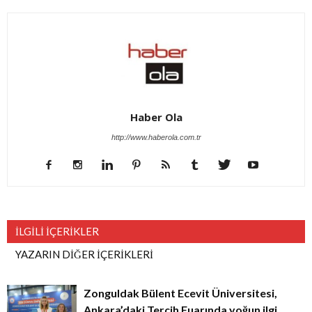
Haber Ola
http://www.haberola.com.tr
İLGİLİ İÇERİKLER
YAZARIN DİĞER İÇERİKLERİ
Zonguldak Bülent Ecevit Üniversitesi,
Ankara’daki Tercih Fuarında yoğun ilgi