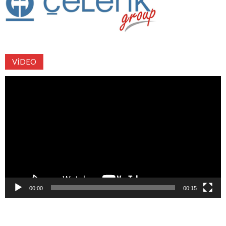
VIDEO
Video
oynatıcı
00:00
00:15