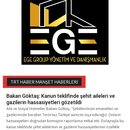
TRT HABER MANŞET HABERLERI
Bakan Göktaş: Kanun teklifinde şehit aileleri ve
gazilerin hassasiyetleri gözetildi
Aile ve Sosyal Hizmetler Bakanı Göktaş, "Şehitlerimizin emanetleri ve
gazilerimizle beraber Terörsüz Türkiye sürecini inşa edeceğiz. Onların
hassasiyetleri doğrudan komisyon raporlarına intikal etti. Dolayısıyla bu
kanun teklifinde şehit ailelerinin ve gazilerin hassasiyetlerinin özellikle