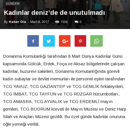
GÜNDEM
Kadınlar deniz’de de unutulmadı
By
Haber Ola
-
Mart 8, 2017
1536
0
Donanma Komutanlığı tarafından 8 Mart Dünya Kadınlar Günü
kapsamında Gölcük, Erdek, Foça ve Aksaz bölgelerinde çalışan
kadınlar, huzurevi sakinleri, Donanma Komutanlığında görevli
kadın subaylar ve devlet memurları ile personel eşleri tarafından
TCG YAVUZ, TCG GAZİANTEP ve TCG GEMLİK fırkateynleri,
TCG İMBAT, TCG TAYFUN ve TCG RÜZGAR hücumbotları,
TCG AMASRA, TCG AYVALIK ve TCG ERDEMLİ mayın
gemileri, TCG BODRUM korveti ile Mayın Müzesi ve Deniz Harp
Silah ve Araçları Müzesi gezildi. Bu özel günde kadınlar onuruna
öğle yemeği verildi.