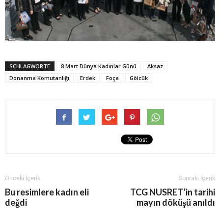
SCHLAGWORTE
8 Mart Dünya Kadınlar Günü
Aksaz
Donanma Komutanlığı
Erdek
Foça
Gölcük
Önceki İçerik
Sonraki İçerik
Bu resimlere kadın eli
TCG NUSRET’in tarihi
değdi
mayın döküşü anıldı