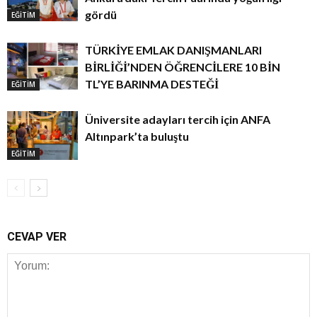
gördü
EĞİTİM
TÜRKİYE EMLAK DANIŞMANLARI
BİRLİĞİ’NDEN ÖĞRENCİLERE 10 BİN
TL’YE BARINMA DESTEĞİ
EĞİTİM
Üniversite adayları tercih için ANFA
Altınpark’ta buluştu
EĞİTİM
CEVAP VER