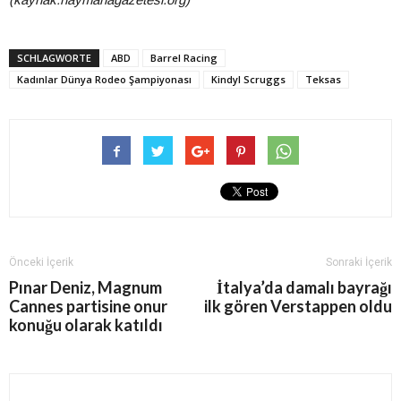
SCHLAGWORTE
ABD
Barrel Racing
Kadınlar Dünya Rodeo Şampiyonası
Kindyl Scruggs
Teksas
Önceki İçerik
Sonraki İçerik
Pınar Deniz, Magnum
İtalya’da damalı bayrağı
Cannes partisine onur
ilk gören Verstappen oldu
konuğu olarak katıldı