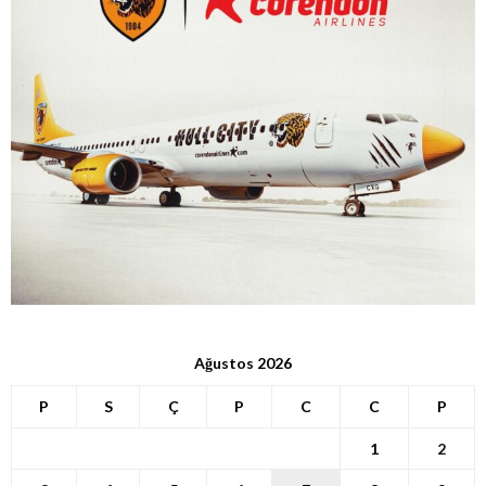
Ağustos 2026
P
S
Ç
P
C
C
P
1
2