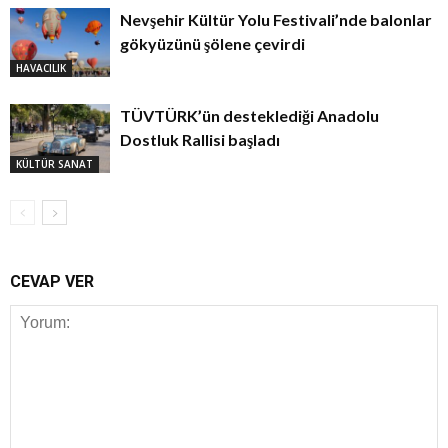
Nevşehir Kültür Yolu Festivali’nde balonlar
gökyüzünü şölene çevirdi
HAVACILIK
TÜVTÜRK’ün desteklediği Anadolu
Dostluk Rallisi başladı
KÜLTÜR SANAT
CEVAP VER