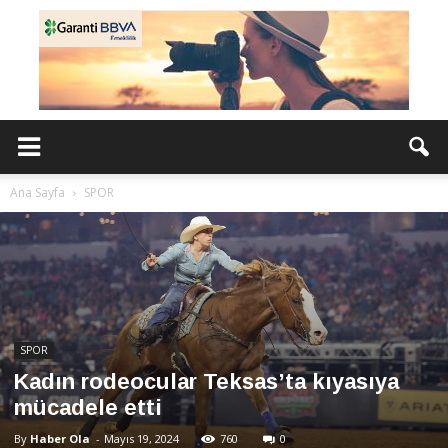
Ana Sayfa
SPOR
SPOR
Kadın rodeocular Teksas’ta kıyasıya
mücadele etti
By
Haber Ola
-
Mayıs 19, 2024
760
0