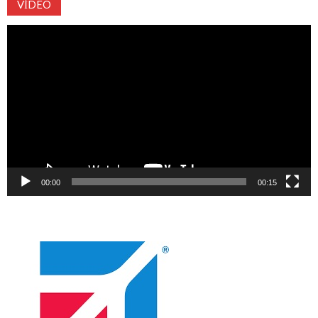
VIDEO
Video
oynatıcı
00:00
00:15