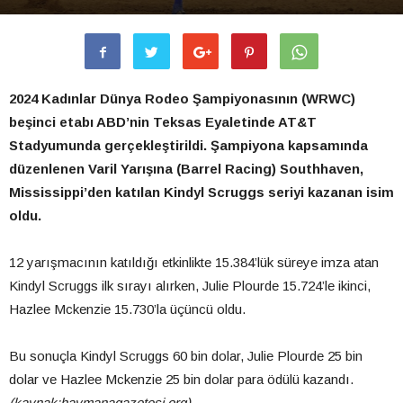
2024 Kadınlar Dünya Rodeo Şampiyonasının (WRWC)
beşinci etabı ABD’nin Teksas Eyaletinde AT&T
Stadyumunda gerçekleştirildi. Şampiyona kapsamında
düzenlenen Varil Yarışına (Barrel Racing) Southhaven,
Mississippi’den katılan Kindyl Scruggs seriyi kazanan isim
oldu.
12 yarışmacının katıldığı etkinlikte 15.384’lük süreye imza atan
Kindyl Scruggs ilk sırayı alırken, Julie Plourde 15.724’le ikinci,
Hazlee Mckenzie 15.730’la üçüncü oldu.
Bu sonuçla Kindyl Scruggs 60 bin dolar, Julie Plourde 25 bin
dolar ve Hazlee Mckenzie 25 bin dolar para ödülü kazandı.
(kaynak:haymanagazetesi.org)