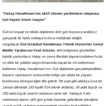
“Hatay Havalimanı’nın aktif olması yardımların ulaşması
için hayati önem taşıyor”
İGA’nın inşaat ve teknik ekiplerinin dört gün boyunca aralıksız
çalışarak 45 farklı noktaya hızlıca müdahale ettiğini
vurgulayan
İGA İstanbul Havalimanı Teknik Hizmetler Genel
Müdür Yardımcısı Fırat Emsen
,
afet bölgesine gönderilen
lojistik yardımların Hatay ve çevre illerdeki depremzedelere hızla
ve etkin bir şekilde ulaştırılmasında hayati bir rol üstlenmesi
beklenen Hatay Havalimanı’nın, İGA ekiplerinin gerçekleştirdikleri
başarılı operasyon sonucunda bölge için adeta bir yaşam
koridoruna dönüşeceğini dile getirdi.
”96 saat gibi oldukça kısa bir
zaman diliminde 150 kişilik İGA teknik ekibimiz, 45 adet büyük ve
250 adet küçük onarım noktasını tamir etti. Yaklaşık 5 bin
metrekare alanın, dört gün içinde hasarlar giderilerek tekniğine
uygun asfalt ve beton malzemelerle yeniden imal edildiğini