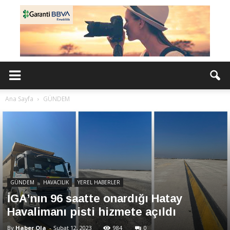
Ana Sayfa
GÜNDEM
GÜNDEM
HAVACILIK
YEREL HABERLER
İGA’nın 96 saatte onardığı Hatay
Havalimanı pisti hizmete açıldı
By
Haber Ola
-
Şubat 12, 2023
984
0