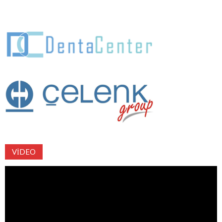
VIDEO
Video
oynatıcı