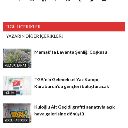
İLGİLİ İÇERİKLER
YAZARIN DİĞER İÇERİKLERİ
Mamak’ta Lavanta Şenliği Coşkusu
KÜLTÜR SANAT
TGB’nin Geleneksel Yaz Kampı
Karaburun’da gençleri buluşturacak
EĞİTİM
Kuloğlu Alt Geçidi grafiti sanatıyla açık
hava galerisine dönüştü
YEREL HABERLER