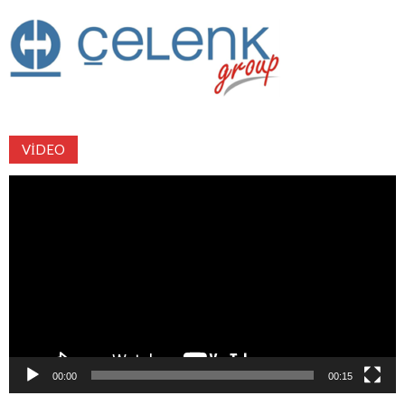
VIDEO
Video
oynatıcı
00:00
00:15