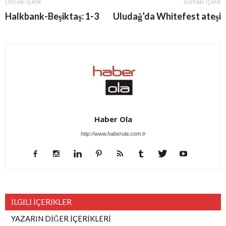
Önceki İçerik
Sonraki İçerik
Halkbank-Beşiktaş: 1-3
Uludağ’da Whitefest ateşi
Haber Ola
http://www.haberola.com.tr
İLGİLİ İÇERİKLER
YAZARIN DİĞER İÇERİKLERİ