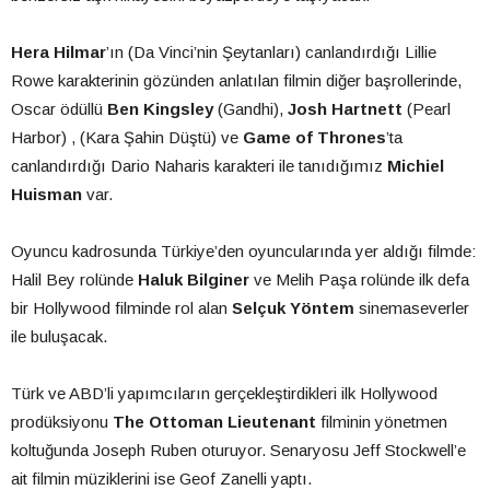
Hera Hilmar
’ın (Da Vinci’nin Şeytanları) canlandırdığı Lillie
Rowe karakterinin gözünden anlatılan filmin diğer başrollerinde,
Oscar ödüllü
Ben Kingsley
(Gandhi),
Josh Hartnett
(Pearl
Harbor) , (Kara Şahin Düştü) ve
Game of Thrones
’ta
canlandırdığı Dario Naharis karakteri ile tanıdığımız
Michiel
Huisman
var.
Oyuncu kadrosunda Türkiye’den oyuncularında yer aldığı filmde:
Halil Bey rolünde
Haluk Bilginer
ve Melih Paşa rolünde ilk defa
bir Hollywood filminde rol alan
Selçuk Yöntem
sinemaseverler
ile buluşacak.
Türk ve ABD’li yapımcıların gerçekleştirdikleri ilk Hollywood
prodüksiyonu
The Ottoman Lieutenant
filminin yönetmen
koltuğunda Joseph Ruben oturuyor. Senaryosu Jeff Stockwell’e
ait filmin müziklerini ise Geof Zanelli yaptı.