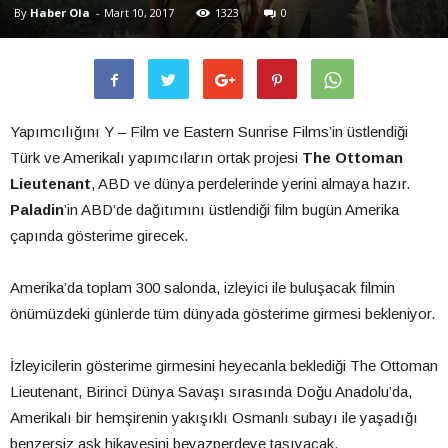
By
Haber Ola
-
Mart 10, 2017
1323
0
Yapımcılığını Y – Film ve Eastern Sunrise Films’in üstlendiği
Türk ve Amerikalı yapımcıların ortak projesi
The Ottoman
Lieutenant
, ABD ve dünya perdelerinde yerini almaya hazır.
Paladin
’in ABD’de dağıtımını üstlendiği film bugün Amerika
çapında gösterime girecek.
Amerika’da toplam 300 salonda, izleyici ile buluşacak filmin
önümüzdeki günlerde tüm dünyada gösterime girmesi bekleniyor.
İzleyicilerin gösterime girmesini heyecanla beklediği The Ottoman
Lieutenant, Birinci Dünya Savaşı sırasında Doğu Anadolu’da,
Amerikalı bir hemşirenin yakışıklı Osmanlı subayı ile yaşadığı
benzersiz aşk hikayesini beyazperdeye taşıyacak.