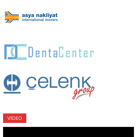
VIDEO
Video
oynatıcı