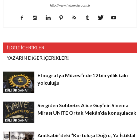
http://www.haberola.com.tr
İLGİLİ İÇERİKLER
YAZARIN DİĞER İÇERİKLERİ
Etnografya Müzesi’nde 12 bin yıllık takı
yolculuğu
KÜLTÜR SANAT
Sergiden Sohbete: Alice Guy’nin Sinema
Mirası UNITE Ortak Mekân’da konuşulacak
KÜLTÜR SANAT
Anıtkabir’deki “Kurtuluşa Doğru, Ya İstiklal