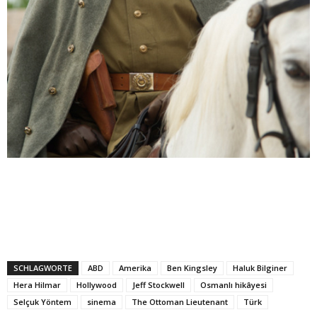
SCHLAGWORTE
ABD
Amerika
Ben Kingsley
Haluk Bilginer
Hera Hilmar
Hollywood
Jeff Stockwell
Osmanlı hikâyesi
Selçuk Yöntem
sinema
The Ottoman Lieutenant
Türk