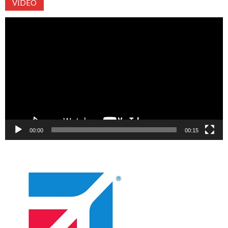
VIDEO
Video
oynatıcı
00:00
00:15