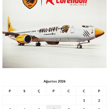
Ağustos 2026
P
S
Ç
P
C
C
P
1
2