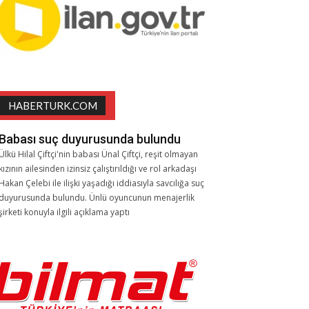
HABERTURK.COM
Babası suç duyurusunda bulundu
Ülkü Hilal Çiftçi'nin babası Ünal Çiftçi, reşit olmayan
kızının ailesinden izinsiz çalıştırıldığı ve rol arkadaşı
Hakan Çelebi ile ilişki yaşadığı iddiasıyla savcılığa suç
duyurusunda bulundu. Ünlü oyuncunun menajerlik
şirketi konuyla ilgili açıklama yaptı