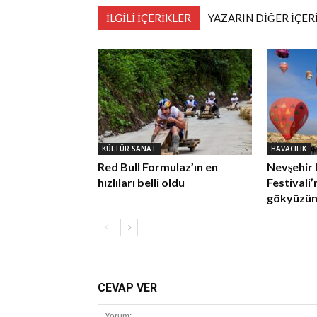
İLGİLİ İÇERİKLER
YAZARIN DİĞER İÇER
KÜLTÜR SANAT
HAVACILIK
Red Bull Formulaz’ın en
Nevşehir 
hızlıları belli oldu
Festivali
gökyüzünü
CEVAP VER