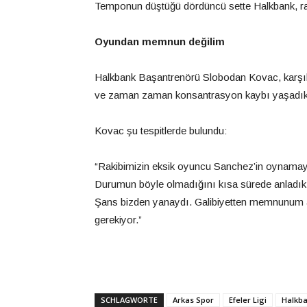
Temponun düştüğü dördüncü sette Halkbank, rah
Oyundan memnun değilim
Halkbank Başantrenörü Slobodan Kovac, karşı
ve zaman zaman konsantrasyon kaybı yaşadıkla
Kovac şu tespitlerde bulundu:
“Rakibimizin eksik oyuncu Sanchez’in oynamay
Durumun böyle olmadığını kısa sürede anladık. 
Şans bizden yanaydı. Galibiyetten memnunum
gerekiyor.”
SCHLAGWORTE
Arkas Spor
Efeler Ligi
Halkb