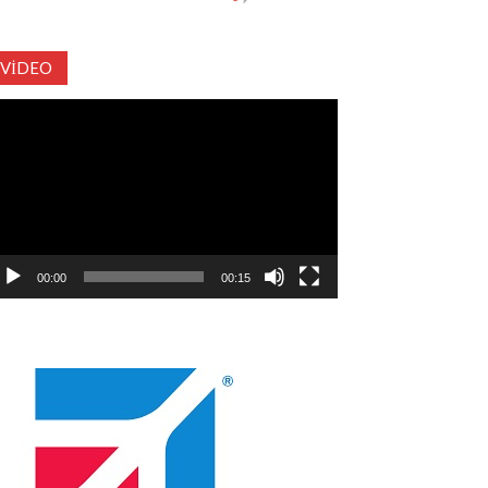
VIDEO
deo
natıcı
00:00
00:15