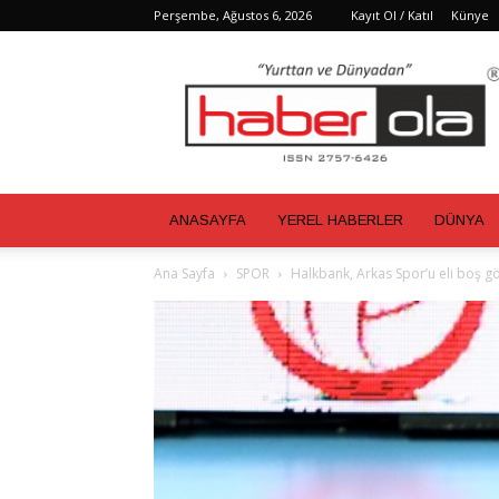
Perşembe, Ağustos 6, 2026
Kayıt Ol / Katıl
Künye
Haber
Ola
ANASAYFA
YEREL HABERLER
DÜNYA
Ana Sayfa
SPOR
Halkbank, Arkas Spor’u eli boş g