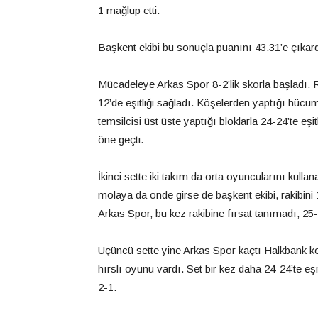
1 mağlup etti.
Başkent ekibi bu sonuçla puanını 43.31’e çıkardı
Mücadeleye Arkas Spor 8-2’lik skorla başladı. 
12’de eşitliği sağladı. Köşelerden yaptığı hücu
temsilcisi üst üste yaptığı bloklarla 24-24’te eş
öne geçti.
İkinci sette iki takım da orta oyuncularını kullan
molaya da önde girse de başkent ekibi, rakibin
Arkas Spor, bu kez rakibine fırsat tanımadı, 25-22
Üçüncü sette yine Arkas Spor kaçtı Halkbank kov
hırslı oyunu vardı. Set bir kez daha 24-24’te eş
2-1.