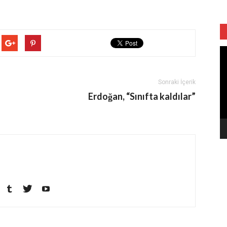
Vi
oy
Sonraki İçerik
Erdoğan, “Sınıfta kaldılar”