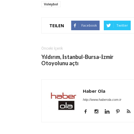
Voleybol
TEILEN
Facebook
Twitter
Önceki İçerik
Yıldırım, İstanbul-Bursa-İzmir
Otoyolunu açtı
Haber Ola
http://www.haberola.com.tr