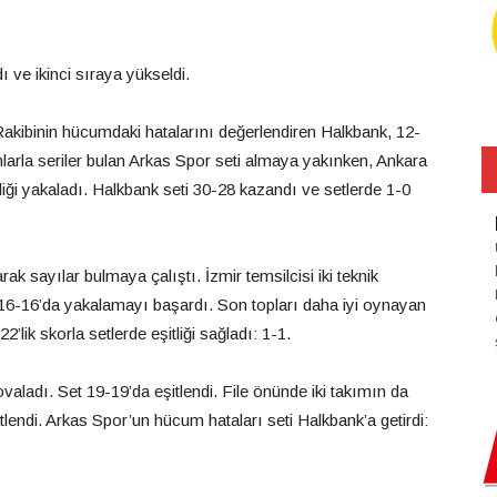
 ve ikinci sıraya yükseldi.
Rakibinin hücumdaki hatalarını değerlendiren Halkbank, 12-
mlarla seriler bulan Arkas Spor seti almaya yakınken, Ankara
itliği yakaladı. Halkbank seti 30-28 kazandı ve setlerde 1-0
arak sayılar bulmaya çalıştı. İzmir temsilcisi iki teknik
i 16-16’da yakalamayı başardı. Son topları daha iyi oynayan
’lik skorla setlerde eşitliği sağladı: 1-1.
aladı. Set 19-19’da eşitlendi. File önünde iki takımın da
itlendi. Arkas Spor’un hücum hataları seti Halkbank’a getirdi: