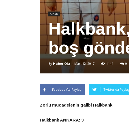
SPOR
Halkbank,
boş gönd
By
Haber Ola
-
Mart 12, 2017
1144
0
Facebook'ta Paylaş
Twitter'da Payla
Zorlu mücadelenin galibi Halkbank
Halkbank ANKARA: 3