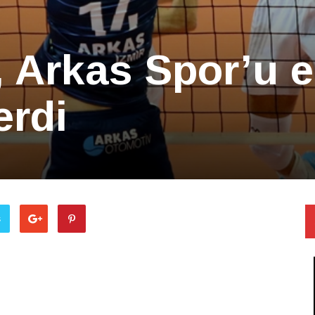
 Arkas Spor’u e
erdi
ş