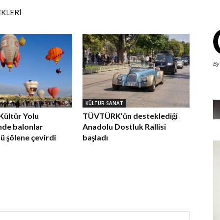
İKLERİ
By
KÜLTÜR SANAT
Kültür Yolu
TÜVTÜRK’ün desteklediği
’nde balonlar
Anadolu Dostluk Rallisi
 şölene çevirdi
başladı