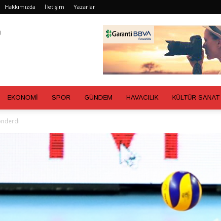
Hakkımızda
İletişim
Yazarlar
EKONOMİ
SPOR
GÜNDEM
HAVACILIK
KÜLTÜR SANAT
önderdi