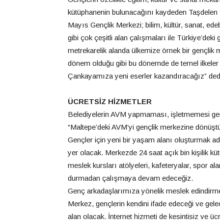
kütüphanenin bulunacağını kaydeden Taşdelen “İ
Mayıs Gençlik Merkezi; bilim, kültür, sanat, edebi
gibi çok çeşitli alan çalışmaları ile Türkiye’dek
metrekarelik alanda ülkemize örnek bir gençlik 
dönem olduğu gibi bu dönemde de temel ilkeler
Çankayamıza yeni eserler kazandıracağız” ded
ÜCRETSİZ HİZMETLER
Belediyelerin AVM yapmaması, işletmemesi gere
“Maltepe’deki AVM’yi gençlik merkezine dönüşt
Gençler için yeni bir yaşam alanı oluşturmak 
yer olacak. Merkezde 24 saat açık bin kişilik k
meslek kursları atölyeleri, kafeteryalar, spor alan
durmadan çalışmaya devam edeceğiz.
Genç arkadaşlarımıza yönelik meslek edindirme 
Merkez, gençlerin kendini ifade edeceği ve gele
alan olacak. İnternet hizmeti de kesintisiz ve ü