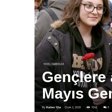
YEREL HABERLER
Gençlere
Mayıs Gen
By
Haber Ola
-
Ocak 2, 2020
1062
0