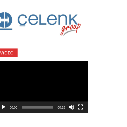
VIDEO
deo
natıcı
00:00
00:15