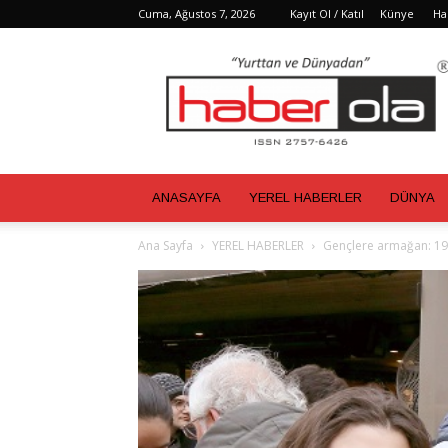
Cuma, Ağustos 7, 2026
Kayıt Ol / Katıl
Künye
Ha
Haber
Ola
ANASAYFA
YEREL HABERLER
DÜNYA
Ana Sayfa
YEREL HABERLER
Gençlere armağan: 19