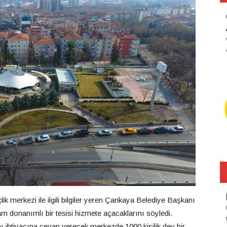
k merkezi ile ilgili bilgiler yeren Çankaya Belediye Başkanı
am donanımlı bir tesisi hizmete açacaklarını söyledi.
nı ihtiyacına cevap verecek merkezde 1000 kişilik dev bir