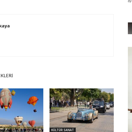
By
kaya
İKLERİ
KÜLTÜR SANAT