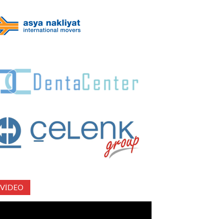
VIDEO
deo
natıcı