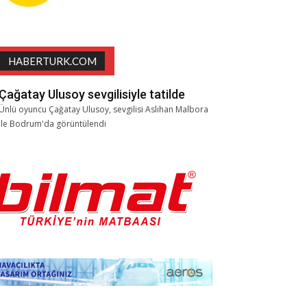
HABERTURK.COM
Çağatay Ulusoy sevgilisiyle tatilde
Ünlü oyuncu Çağatay Ulusoy, sevgilisi Aslıhan Malbora
ile Bodrum'da görüntülendi