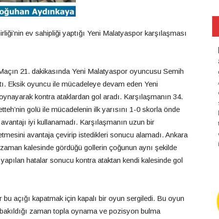
rliği’nin ev sahipliği yaptığı Yeni Malatyaspor karşılaşması
 Maçın 21. dakikasında Yeni Malatyaspor oyuncusu Semih
aktı. Eksik oyuncu ile mücadeleye devam eden Yeni
 oynayarak kontra ataklardan gol aradı. Karşılaşmanın 34.
teh’nin golü ile mücadelenin ilk yarısını 1-0 skorla önde
i avantajı iyi kullanamadı. Karşılaşmanın uzun bir
tmesini avantaja çevirip istedikleri sonucu alamadı. Ankara
ı zaman kalesinde gördüğü gollerin çoğunun aynı şekilde
yapılan hatalar sonucu kontra ataktan kendi kalesinde gol
bu açığı kapatmak için kapalı bir oyun sergiledi. Bu oyun
ere bakıldığı zaman topla oynama ve pozisyon bulma