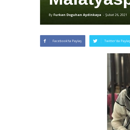
By
Furkan Doguhan Aydinkaya
-
Şubat 26, 2021
Facebook'ta Paylaş
Twitter'da Payla