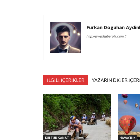
Furkan Doguhan Aydin
http://www.haberola.com.tr
İLGİLİ İÇERİKLER
YAZARIN DİĞER İÇER
KÜLTÜR SANAT
HAVACILIK