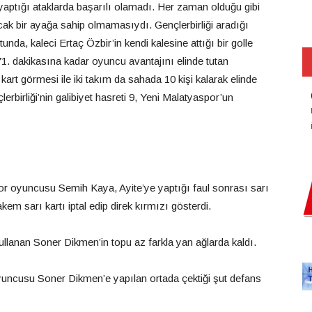
yaptığı ataklarda başarılı olamadı. Her zaman olduğu gibi
cak bir ayağa sahip olmamasıydı. Gençlerbirliği aradığı
nda, kaleci Ertaç Özbir’in kendi kalesine attığı bir golle
71. dakikasına kadar oyuncu avantajını elinde tutan
ı kart görmesi ile iki takım da sahada 10 kişi kalarak elinde
erbirliği’nin galibiyet hasreti 9, Yeni Malatyaspor’un
r oyuncusu Semih Kaya, Ayite’ye yaptığı faul sonrası sarı
m sarı kartı iptal edip direk kırmızı gösterdi.
llanan Soner Dikmen’in topu az farkla yan ağlarda kaldı.
yuncusu Soner Dikmen’e yapılan ortada çektiği şut defans