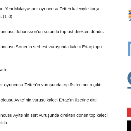
an Yeni Malatyaspor oyuncusu Tetteh kaleciyle karşı
. (1-0)
oyuncusu Johansson’un şutunda top üst direkten döndü.
yuncusu Soner’in serbest vuruşunda kaleci Ertaç topu
adı.
 oyuncusu Tetteh’in vuruşunda top üstten aut a çıktı.
lcusu Ayite’ nin vuruşu kaleci Ertaç’ın üzerine gitti.
ncusu Ayite’nin sert vuruşunda direkten dönen top kaleci
oldu.
Vi
oy