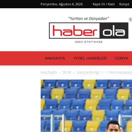
Perşembe, Ağustos 6, 2026
Kayıt Ol / Katıl
Künye
Haber
Ola
ANASAYFA
YEREL HABERLER
DÜNYA
Ana Sayfa
SPOR
Gençlerbirliği 1 – 1 Yeni Malatya