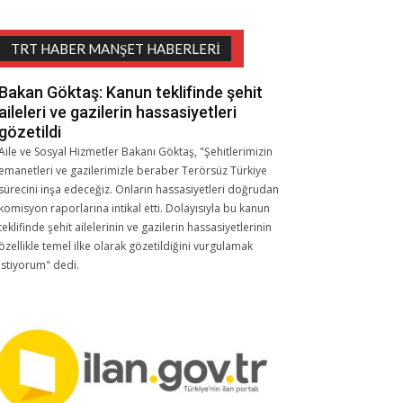
TRT HABER MANŞET HABERLERI
Bakan Göktaş: Kanun teklifinde şehit
aileleri ve gazilerin hassasiyetleri
gözetildi
Aile ve Sosyal Hizmetler Bakanı Göktaş, "Şehitlerimizin
emanetleri ve gazilerimizle beraber Terörsüz Türkiye
sürecini inşa edeceğiz. Onların hassasiyetleri doğrudan
komisyon raporlarına intikal etti. Dolayısıyla bu kanun
teklifinde şehit ailelerinin ve gazilerin hassasiyetlerinin
özellikle temel ilke olarak gözetildiğini vurgulamak
istiyorum" dedi.