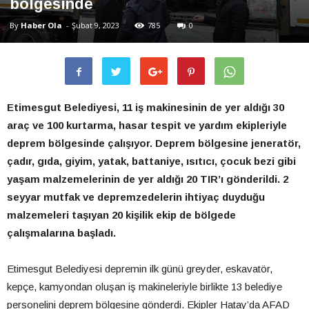
bölgesinde
By
Haber Ola
-
Şubat 9, 2023
785
0
Etimesgut Belediyesi, 11 iş makinesinin de yer aldığı 30
araç ve 100 kurtarma, hasar tespit ve yardım ekipleriyle
deprem bölgesinde çalışıyor. Deprem bölgesine jeneratör,
çadır, gıda, giyim, yatak, battaniye, ısıtıcı, çocuk bezi gibi
yaşam malzemelerinin de yer aldığı 20 TIR’ı gönderildi. 2
seyyar mutfak ve depremzedelerin ihtiyaç duyduğu
malzemeleri taşıyan 20 kişilik ekip de bölgede
çalışmalarına başladı.
Etimesgut Belediyesi depremin ilk günü greyder, eskavatör,
kepçe, kamyondan oluşan iş makineleriyle birlikte 13 belediye
personelini deprem bölgesine gönderdi. Ekipler Hatay’da AFAD