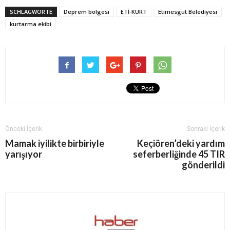
SCHLAGWORTE
Deprem bölgesi
ETİ-KURT
Etimesgut Belediyesi
kurtarma ekibi
Önceki İçerik
Sonraki İçerik
Mamak iyilikte birbiriyle
Keçiören’deki yardım
yarışıyor
seferberliğinde 45 TIR
gönderildi