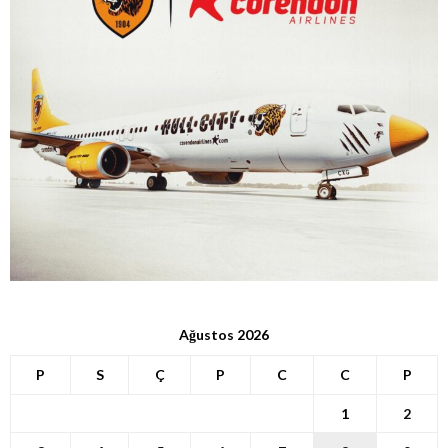
Ağustos 2026
P
S
Ç
P
C
C
P
1
2