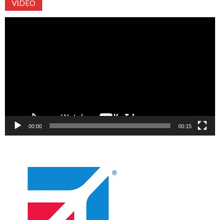
VIDEO
Video
oynatıcı
00:00
00:15