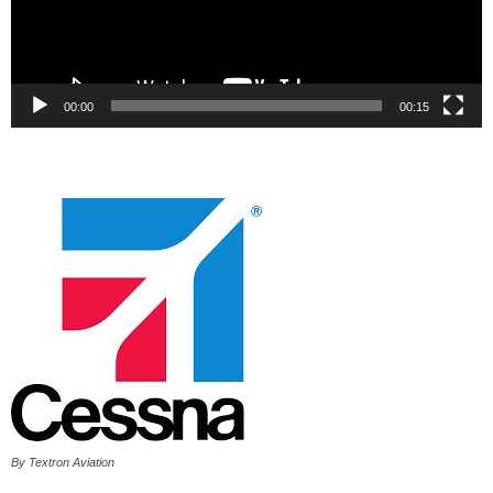
00:00
00:15
By Textron Aviation