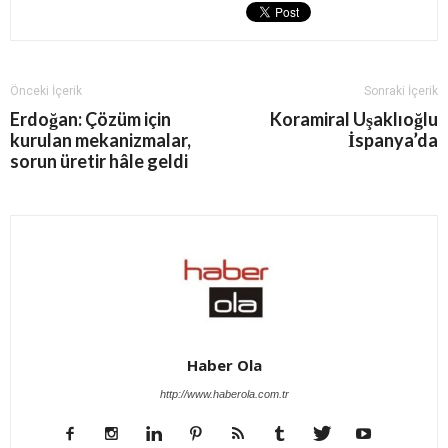
Önceki İçerik
Sonraki İçerik
Erdoğan: Çözüm için
Koramiral Uşaklıoğlu
kurulan mekanizmalar,
İspanya’da
sorun üretir hâle geldi
Haber Ola
http://www.haberola.com.tr