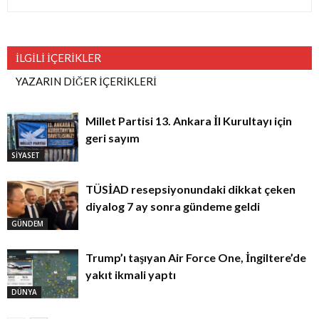
İLGİLİ İÇERİKLER
YAZARIN DİĞER İÇERİKLERİ
Millet Partisi 13. Ankara İl Kurultayı için
geri sayım
SİYASET
TÜSİAD resepsiyonundaki dikkat çeken
diyalog 7 ay sonra gündeme geldi
GÜNDEM
Trump’ı taşıyan Air Force One, İngiltere’de
yakıt ikmali yaptı
DÜNYA