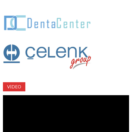
VIDEO
Video
oynatıcı