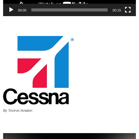
00:00
00:15
By Textron Aviation