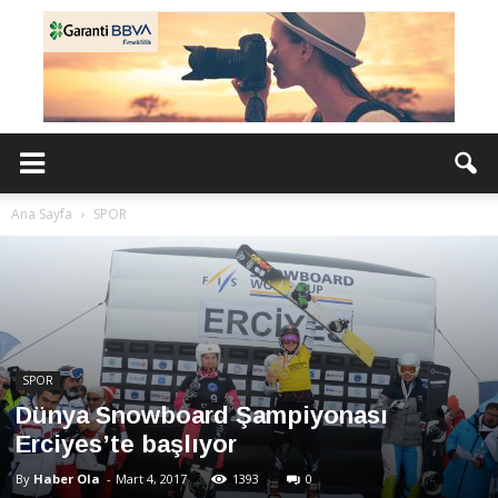
Ana Sayfa
SPOR
SPOR
Dünya Snowboard Şampiyonası
Erciyes’te başlıyor
By
Haber Ola
-
Mart 4, 2017
1393
0