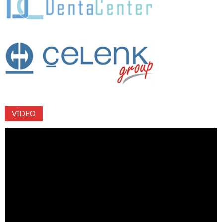
VIDEO
Video
oynatıcı