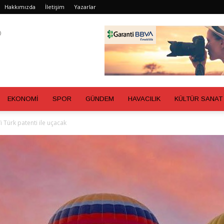
Hakkımızda
İletişim
Yazarlar
EKONOMİ
SPOR
GÜNDEM
HAVACILIK
KÜLTÜR SANAT
 Türk patenti ile uçacak