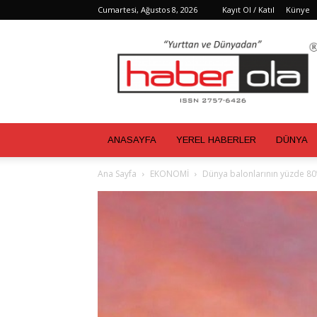
Cumartesi, Ağustos 8, 2026
Kayıt Ol / Katıl
Künye
Haber
Ola
ANASAYFA
YEREL HABERLER
DÜNYA
Ana Sayfa
EKONOMİ
Dünya balonlarının yüzde 80’i