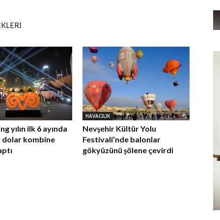
İKLERİ
HAVACILIK
g yılın ilk 6 ayında
Nevşehir Kültür Yolu
r dolar kombine
Festivali’nde balonlar
aptı
gökyüzünü şölene çevirdi