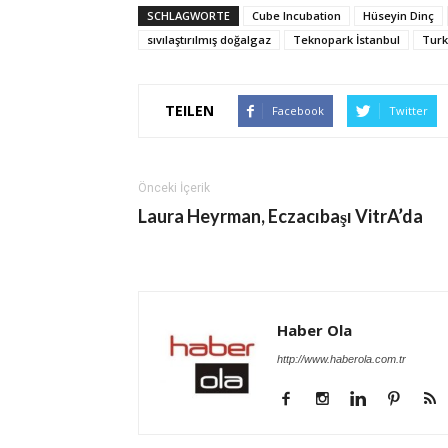
SCHLAGWORTE
Cube Incubation
Hüseyin Dinç
sıvılaştırılmış doğalgaz
Teknopark İstanbul
Turk
TEILEN
Facebook
Twitter
Önceki İçerik
Laura Heyrman, Eczacıbaşı VitrA’da
Haber Ola
http://www.haberola.com.tr