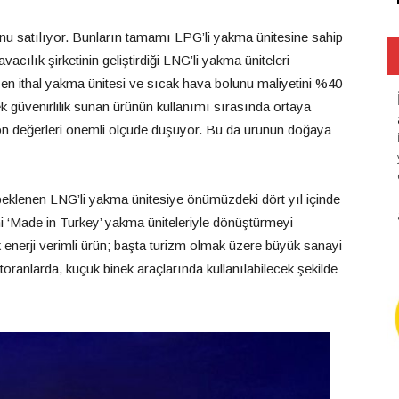
nu satılıyor. Bunların tamamı LPG’li yakma ünitesine sahip
acılık şirketinin geliştirdiği LNG’li yakma üniteleri
şen ithal yakma ünitesi ve sıcak hava bolunu maliyetini %40
 güvenirlilik sunan ürünün kullanımı sırasında ortaya
n değerleri önemli ölçüde düşüyor. Bu da ürünün doğaya
i beklenen LNG’li yakma ünitesiye önümüzdeki dört yıl içinde
 ‘Made in Turkey’ yakma üniteleriyle dönüştürmeyi
k enerji verimli ürün; başta turizm olmak üzere büyük sanayi
estoranlarda, küçük binek araçlarında kullanılabilecek şekilde