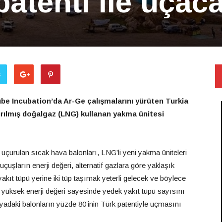
patenti ile uçac
ş
be Incubation’da Ar-Ge çalışmalarını yürüten Turkia
ştırılmış doğalgaz (LNG) kullanan yakma ünitesi
e uçurulan sıcak hava balonları, LNG’li yeni yakma üniteleri
çuşların enerji değeri, alternatif gazlara göre yaklaşık
kıt tüpü yerine iki tüp taşımak yeterli gelecek ve böylece
n, yüksek enerji değeri sayesinde yedek yakıt tüpü sayısını
ünyadaki balonların yüzde 80’inin Türk patentiyle uçmasını