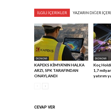
İLGİLİ İÇERİKLER
YAZARIN DİĞER İÇER
EKONOMİ
EKONOMİ
KAPEKS KİMYA’NIN HALKA
Koç Holdin
ARZI, SPK TARAFINDAN
1,7 milya
ONAYLANDI
yatırım y
CEVAP VER