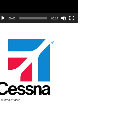
00:00
00:15
 Textron Aviation