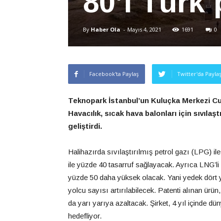
80’i Türk 
By
Haber Ola
-
Mayıs 4, 2021
1691
0
Facebook'ta Paylaş
Twitter'da Payla
Teknopark İstanbul’un Kuluçka Merkezi Cu
Havacılık, sıcak hava balonları için sıvıla
geliştirdi.
Halihazırda sıvılaştırılmış petrol gazı (LPG) il
ile yüzde 40 tasarruf sağlayacak. Ayrıca LNG’li u
yüzde 50 daha yüksek olacak. Yani yedek dört ya
yolcu sayısı artırılabilecek. Patenti alınan ürü
da yarı yarıya azaltacak. Şirket, 4 yıl içinde d
hedefliyor.