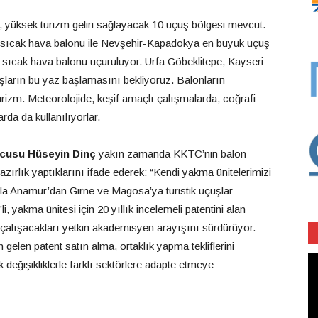
i, yüksek turizm geliri sağlayacak 10 uçuş bölgesi mevcut.
50 sıcak hava balonu ile Nevşehir-Kapadokya en büyük uçuş
 sıcak hava balonu uçuruluyor. Urfa Göbeklitepe, Kayseri
şların bu yaz başlamasını bekliyoruz. Balonların
urizm. Meteorolojide, keşif amaçlı çalışmalarda, coğrafi
rda da kullanılıyorlar.
ucusu Hüseyin Dinç
yakın zamanda KKTC’nin balon
 hazırlık yaptıklarını ifade ederek: “Kendi yakma ünitelerimizi
la Anamur’dan Girne ve Magosa’ya turistik uçuşlar
, yakma ünitesi için 20 yıllık incelemeli patentini alan
e çalışacakları yetkin akademisyen arayışını sürdürüyor.
elen patent satın alma, ortaklık yapma tekliflerini
Vi
 değişikliklerle farklı sektörlere adapte etmeye
oy