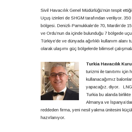
Sivil Havacılık Genel Müdürlüğü’nün tespit ettiğ
Uçuş izinleri de SHGM tarafından veriliyor. 3
bölgesi. Denizli-Pamukkale’de 70, Mardin’de 15
ve Ordu’nun da içinde bulunduğu 7 bölgede uçu
Türkiye’de ve dünyada ağırlıklı kullanım alanı t
olarak ulaşımı güç bölgelerde bilimsel çalışmala
Turkia Havacılık Kur
turizmi ile tanıtımı için
kullanacağımız balonlar
yapacağız. diyor. LNG’li
Turkia bu alanda birlikt
Almanya ve İspanya’dan g
reddeden firma, yeni nesil yakma ünitesini küçük
hazırlanıyor.