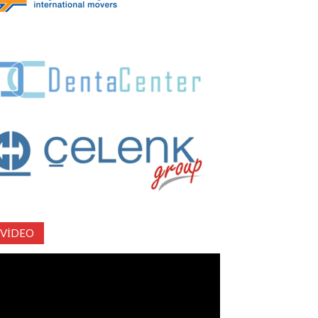
VIDEO
deo
natıcı