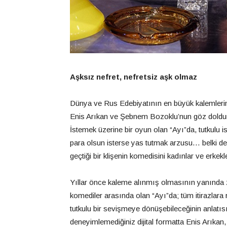
Aşksız nefret, nefretsiz aşk olmaz
Dünya ve Rus Edebiyatının en büyük kalemlerind
Enis Arıkan ve Şebnem Bozoklu’nun göz dolduran
İstemek üzerine bir oyun olan “Ayı”da, tutkulu iste
para olsun isterse yas tutmak arzusu… belki de i
geçtiği bir klişenin komedisini kadınlar ve erke
Yıllar önce kaleme alınmış olmasının yanında za
komediler arasında olan “Ayı”da; tüm itirazlar
tutkulu bir sevişmeye dönüşebileceğinin anlatısı
deneyimlemediğiniz dijital formatta Enis Arıkan