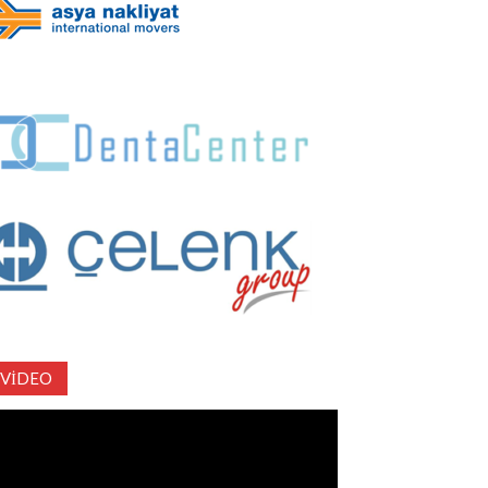
VIDEO
deo
natıcı