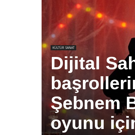
KÜLTÜR SANAT
Dijital Sa
başrolleri
Şebnem B
oyunu içi