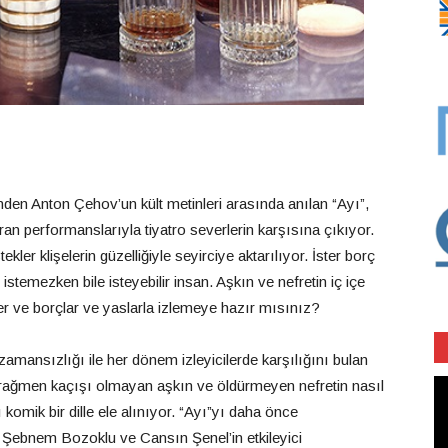
en Anton Çehov’un kült metinleri arasında anılan “Ayı”,
 performanslarıyla tiyatro severlerin karşısına çıkıyor.
kler klişelerin güzelliğiyle seyirciye aktarılıyor. İster borç
stemezken bile isteyebilir insan. Aşkın ve nefretin iç içe
kler ve borçlar ve yaslarla izlemeye hazır mısınız?
mansızlığı ile her dönem izleyicilerde karşılığını bulan
Vi
a rağmen kaçışı olmayan aşkın ve öldürmeyen nefretin nasıl
oy
 komik bir dille ele alınıyor. “Ayı”yı daha önce
, Şebnem Bozoklu ve Cansın Şenel’in etkileyici