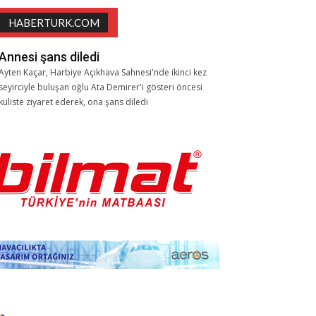
HABERTURK.COM
Annesi şans diledi
Ayten Kaçar, Harbiye Açıkhava Sahnesi'nde ikinci kez
seyirciyle buluşan oğlu Ata Demirer'i gösteri öncesi
kuliste ziyaret ederek, ona şans diledi