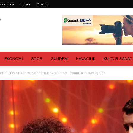
kkımızda
İletişim
Yazarlar
EKONOMİ
SPOR
GÜNDEM
HAVACILIK
KÜLTÜR SANAT
llerini Enis Arıkan ve Şebnem Bozoklu “Ayı” oyunu için paylaşıyor