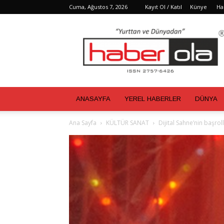
Cuma, Ağustos 7, 2026
Kayıt Ol / Katıl
Künye
Ha
Haber
Ola
ANASAYFA
YEREL HABERLER
DÜNYA
Ana Sayfa
KÜLTÜR SANAT
Dijital Sahne’nin başro