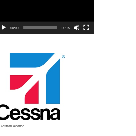
00:00
00:15
 Textron Aviation