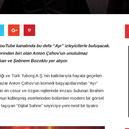
ş
ouTube kanalında bu defa “Ayı” izleyicilerle buluşacak.
erinden biri olan Anton Çehov’un unutulmaz
ıkan ve Şebnem Bozoklu yer alıyor.
i ve Türk Tuborg A.Ş.’nin katkılarıyla hayata geçirilen
 yazar Anton Çehov’un komedi başyapıtlarından “Ayı”
in en cesur ve özgün rejilerinde imzası bulunan İbrahim
nun kültleşmiş eserlerinden bölümleri modern bir görsel
a taşıyan “Dijital Sahne” seyirciye yeni nesil bir tiyatro