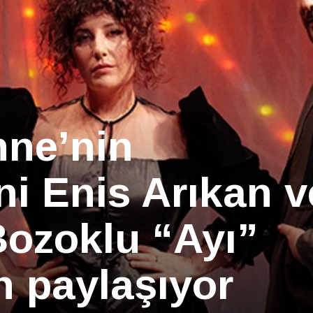
hne’nin
ni Enis Arıkan v
ozoklu “Ayı”
n paylaşıyor