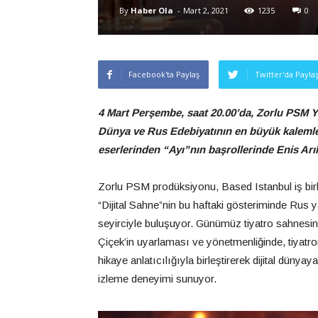
By
Haber Ola
-
Mart 2, 2021
1235
0
Facebook'ta Paylaş
Twitter'da Payla
4 Mart Perşembe, saat 20.00’da, Zorlu PSM Y
Dünya ve Rus Edebiyatının en büyük kaleml
eserlerinden “Ayı”nın başrollerinde Enis Ar
Zorlu PSM prodüksiyonu, Based Istanbul iş birliğ
“Dijital Sahne”nin bu haftaki gösteriminde Rus
seyirciyle buluşuyor. Günümüz tiyatro sahnesin
Çiçek’in uyarlaması ve yönetmenliğinde, tiyatro
hikaye anlatıcılığıyla birleştirerek dijital dünyay
izleme deneyimi sunuyor.