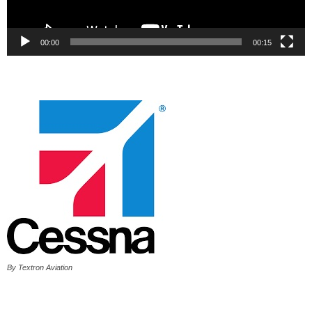
00:00
00:15
By Textron Aviation