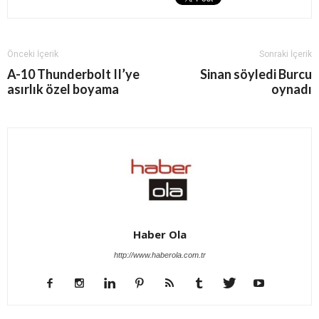
Önceki İçerik
Sonraki İçerik
A-10 Thunderbolt II’ye
Sinan söyledi Burcu
asırlık özel boyama
oynadı
Haber Ola
http://www.haberola.com.tr