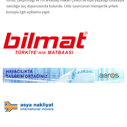
izinsiz çalıştırıldığı ve rol arkadaşı Hakan Çelebi ile ilişki yaşadığı iddiasıyla
savcılığa suç duyurusunda bulundu. Ünlü oyuncunun menajerlik şirketi
konuyla ilgili açıklama yaptı