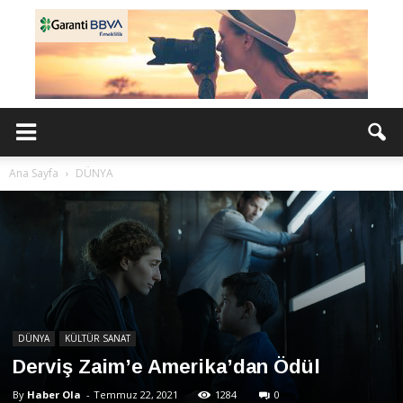
Ana Sayfa
DÜNYA
DÜNYA
KÜLTÜR SANAT
Derviş Zaim’e Amerika’dan Ödül
By
Haber Ola
-
Temmuz 22, 2021
1284
0