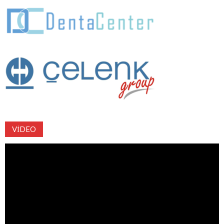
VIDEO
Video
oynatıcı