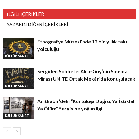
İLGİLİ İÇERİKLER
YAZARIN DİĞER İÇERİKLERİ
Etnografya Müzesi’nde 12 bin yıllık takı
yolculuğu
KÜLTÜR SANAT
Sergiden Sohbete: Alice Guy’nin Sinema
Mirası UNITE Ortak Mekân’da konuşulacak
KÜLTÜR SANAT
Anıtkabir’deki “Kurtuluşa Doğru, Ya İstiklal
Ya Ölüm” Sergisine yoğun ilgi
KÜLTÜR SANAT