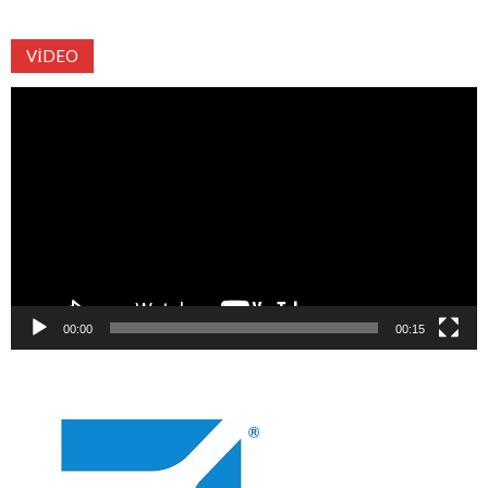
VIDEO
Video
oynatıcı
00:00
00:15