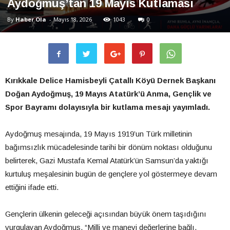
Aydoğmuş’tan 19 Mayıs Kutlaması
By
Haber Ola
-
Mayıs 18, 2026
1043
0
Kırıkkale Delice Hamisbeyli Çatallı Köyü Dernek Başkanı
Doğan Aydoğmuş, 19 Mayıs Atatürk’ü Anma, Gençlik ve
Spor Bayramı dolayısıyla bir kutlama mesajı yayımladı.
Aydoğmuş mesajında, 19 Mayıs 1919’un Türk milletinin
bağımsızlık mücadelesinde tarihi bir dönüm noktası olduğunu
belirterek, Gazi Mustafa Kemal Atatürk’ün Samsun’da yaktığı
kurtuluş meşalesinin bugün de gençlere yol göstermeye devam
ettiğini ifade etti.
Gençlerin ülkenin geleceği açısından büyük önem taşıdığını
vurgulayan Aydoğmuş, “Milli ve manevi değerlerine bağlı,