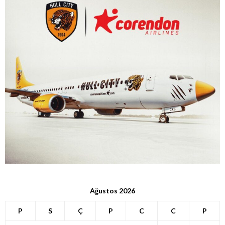
Ağustos 2026
P
S
Ç
P
C
C
P