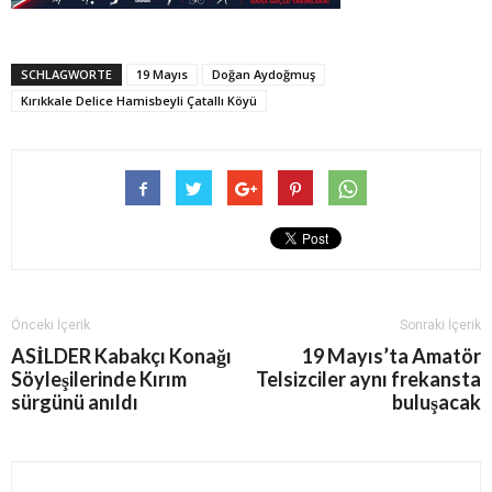
SCHLAGWORTE
19 Mayıs
Doğan Aydoğmuş
Kırıkkale Delice Hamisbeyli Çatallı Köyü
Önceki İçerik
Sonraki İçerik
ASİLDER Kabakçı Konağı
19 Mayıs’ta Amatör
Söyleşilerinde Kırım
Telsizciler aynı frekansta
sürgünü anıldı
buluşacak