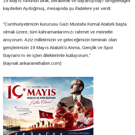
19 Mayıs ruhunun birlik, beraberlik ve dayanışmayı simgelediğini
kaydeden Aydoğmuş, mesajında şu ifadelere yer verdi:
“Cumhuriyetimizin kurucusu Gazi Mustafa Kemal Atatürk başta
olmak üzere, tüm kahramanlarımızı rahmet ve minnetle
anıyorum. Aziz milletimizin ve geleceğimizin teminatı olan
gençlerimizin 19 Mayıs Atatürk’ü Anma, Gençlik ve Spor
Bayramı’nı en içten dileklerimle kutluyorum.”
(kaynak:ankaranethaber.com)