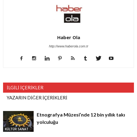
Haber Ola
http://www.haberola.com.tr
İLGİLİ İÇERİKLER
YAZARIN DİĞER İÇERİKLERİ
Etnografya Müzesi’nde 12 bin yıllık takı
yolculuğu
KÜLTÜR SANAT