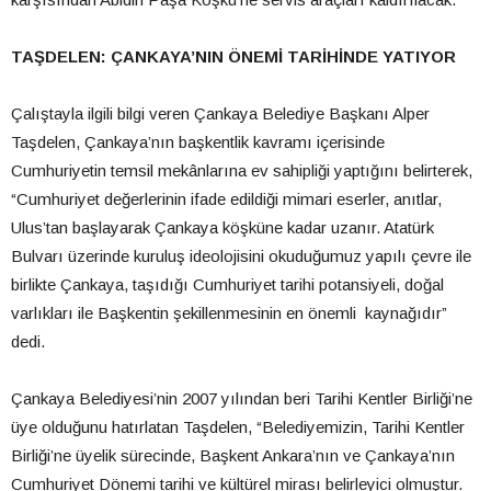
TAŞDELEN: ÇANKAYA’NIN ÖNEMİ TARİHİNDE YATIYOR
Çalıştayla ilgili bilgi veren Çankaya Belediye Başkanı Alper
Taşdelen, Çankaya’nın başkentlik kavramı içerisinde
Cumhuriyetin temsil mekânlarına ev sahipliği yaptığını belirterek,
“Cumhuriyet değerlerinin ifade edildiği mimari eserler, anıtlar,
Ulus’tan başlayarak Çankaya köşküne kadar uzanır. Atatürk
Bulvarı üzerinde kuruluş ideolojisini okuduğumuz yapılı çevre ile
birlikte Çankaya, taşıdığı Cumhuriyet tarihi potansiyeli, doğal
varlıkları ile Başkentin şekillenmesinin en önemli kaynağıdır”
dedi.
Çankaya Belediyesi’nin 2007 yılından beri Tarihi Kentler Birliği’ne
üye olduğunu hatırlatan Taşdelen, “Belediyemizin, Tarihi Kentler
Birliği’ne üyelik sürecinde, Başkent Ankara’nın ve Çankaya’nın
Cumhuriyet Dönemi tarihi ve kültürel mirası belirleyici olmuştur.