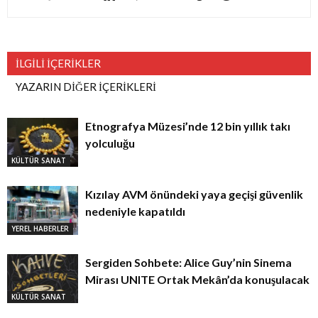
İLGİLİ İÇERİKLER
YAZARIN DİĞER İÇERİKLERİ
Etnografya Müzesi’nde 12 bin yıllık takı
yolculuğu
KÜLTÜR SANAT
Kızılay AVM önündeki yaya geçişi güvenlik
nedeniyle kapatıldı
YEREL HABERLER
Sergiden Sohbete: Alice Guy’nin Sinema
Mirası UNITE Ortak Mekân’da konuşulacak
KÜLTÜR SANAT