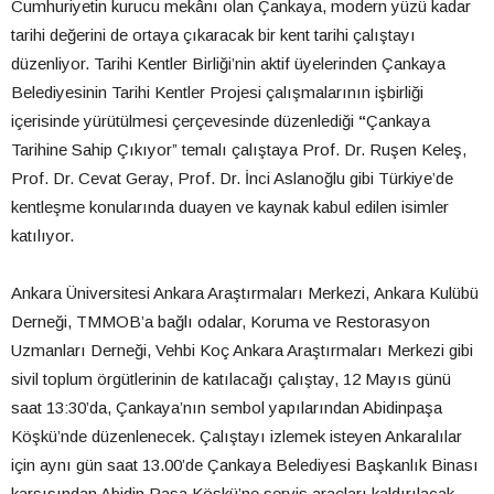
Cumhuriyetin kurucu mekânı olan Çankaya, modern yüzü kadar
tarihi değerini de ortaya çıkaracak bir kent tarihi çalıştayı
düzenliyor. Tarihi Kentler Birliği’nin aktif üyelerinden Çankaya
Belediyesinin Tarihi Kentler Projesi çalışmalarının işbirliği
içerisinde yürütülmesi çerçevesinde düzenlediği
“
Çankaya
Tarihine Sahip Çıkıyor” temalı çalıştaya Prof. Dr. Ruşen Keleş,
Prof. Dr. Cevat Geray, Prof. Dr. İnci Aslanoğlu gibi Türkiye’de
kentleşme konularında duayen ve kaynak kabul edilen isimler
katılıyor.
Ankara Üniversitesi Ankara Araştırmaları Merkezi, Ankara Kulübü
Derneği, TMMOB’a bağlı odalar, Koruma ve Restorasyon
Uzmanları Derneği, Vehbi Koç Ankara Araştırmaları Merkezi gibi
sivil toplum örgütlerinin de katılacağı çalıştay, 12 Mayıs günü
saat 13:30’da, Çankaya’nın sembol yapılarından Abidinpaşa
Köşkü’nde düzenlenecek. Çalıştayı izlemek isteyen Ankaralılar
için aynı gün saat 13.00’de Çankaya Belediyesi Başkanlık Binası
karşısından Abidin Paşa Köşkü’ne servis araçları kaldırılacak.