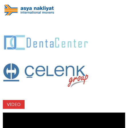
VIDEO
Video
oynatıcı