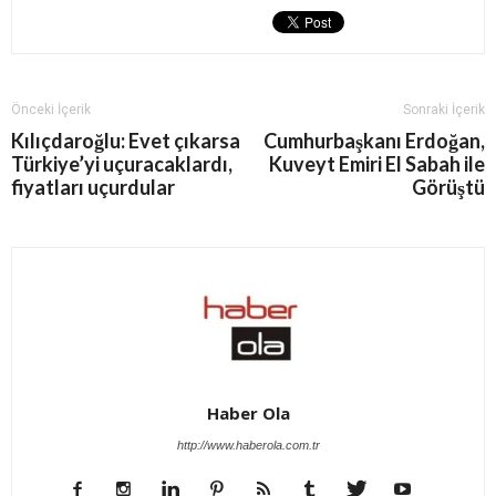
Önceki İçerik
Sonraki İçerik
Kılıçdaroğlu: Evet çıkarsa
Cumhurbaşkanı Erdoğan,
Türkiye’yi uçuracaklardı,
Kuveyt Emiri El Sabah ile
fiyatları uçurdular
Görüştü
Haber Ola
http://www.haberola.com.tr