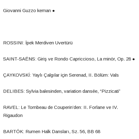
Giovanni Guzzo keman ●
ROSSINI: İpek Merdiven Uvertürü
SAINT-SAËNS: Giriş ve Rondo Capriccioso, La minör, Op. 28 ●
ÇAYKOVSKİ: Yaylı Çalgılar için Serenad, II. Bölüm: Vals
DELIBES: Sylvia balesinden, variation dansée,
“
Pizzicati”
RAVEL: Le Tombeau de Couperin’den: II. Forlane ve IV.
Rigaudon
BARTÓK: Rumen Halk Dansları, Sz. 56, BB 68