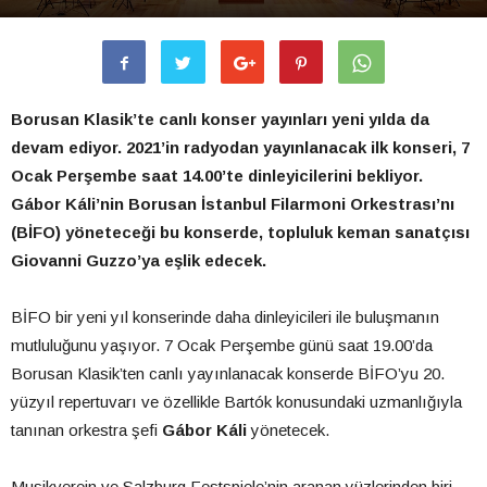
Borusan Klasik’te canlı konser yayınları yeni yılda da
devam ediyor. 2021’in radyodan yayınlanacak ilk konseri, 7
Ocak Perşembe saat 14.00’te dinleyicilerini bekliyor.
Gábor Káli’nin Borusan İstanbul Filarmoni Orkestrası’nı
(BİFO) yöneteceği bu konserde, topluluk keman sanatçısı
Giovanni Guzzo’ya eşlik edecek.
BİFO bir yeni yıl konserinde daha dinleyicileri ile buluşmanın
mutluluğunu yaşıyor. 7 Ocak Perşembe günü saat 19.00’da
Borusan Klasik’ten canlı yayınlanacak konserde BİFO’yu 20.
yüzyıl repertuvarı ve özellikle Bartók konusundaki uzmanlığıyla
tanınan orkestra şefi
Gábor Káli
yönetecek.
Musikverein ve Salzburg Festspiele’nin aranan yüzlerinden biri