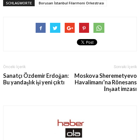
SCHLAGWORTE
Borusan İstanbul Filarmoni Orkestrası
Önceki İçerik
Sonraki İçerik
Sanatçı Özdemir Erdoğan:
Moskova Sheremetyevo
Bu yandaşlık işi yeni çıktı
Havalimanı’na Rönesans
İnşaat imzası