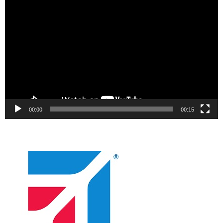
Video
oynatıcı
00:00
00:15