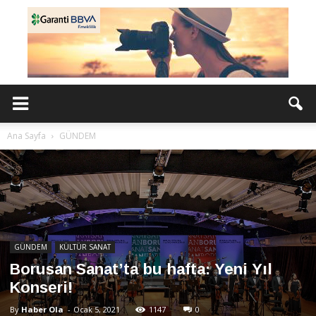
Ana Sayfa
GÜNDEM
GÜNDEM
KÜLTÜR SANAT
Borusan Sanat’ta bu hafta: Yeni Yıl
Konseri!
By
Haber Ola
-
Ocak 5, 2021
1147
0