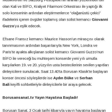
olan Kali ve BİFO, Kraliyet Filarmoni Orkestrası ile yaptığı ilk
solo konserinin ardından eleştirmenlerce “olağanüstü çekici”
ifadelerini içeren övgüler toplamış olan solist kemancı
Giovanni
Guzzo
’ya eşlik edecek.
Efsane Fransız kemancı Maurice Hasson’un mirasçısı olarak
tanınmasının ardından başarılarıyla New York, Londra ve
Paris’te ayakta alkışlanan solist kemancı Giovanni Guzzo’nun
BİFO ile vereceği bu muhteşem konserde yeni yılı umutla
karşılarken 19. ve 20. yüzyılın usta bestecilerinin sevilen yapıtları
dinleyicilere sunulacak. Saat 13.40’ta Borusan Klasik’te başlayan
konser öncesi söyleşilerde ise
Aydın Büke
ve
Serhan
Bali
keyifli sohbetleriyle dinleyicilerle bir araya gelecek.
Borusansanat.tv Yayın Hayatına Başladı!
Borusan Sanat, 3 Ocak tarihi itibarıyla yayın hayatına başlayan