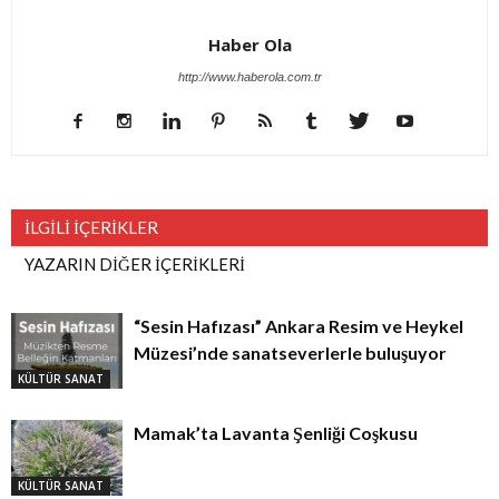
Haber Ola
http://www.haberola.com.tr
İLGİLİ İÇERİKLER
YAZARIN DİĞER İÇERİKLERİ
“Sesin Hafızası” Ankara Resim ve Heykel
Müzesi’nde sanatseverlerle buluşuyor
KÜLTÜR SANAT
Mamak’ta Lavanta Şenliği Coşkusu
KÜLTÜR SANAT