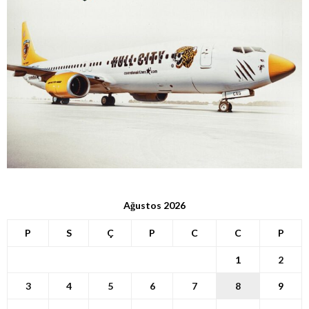
Ağustos 2026
P
S
Ç
P
C
C
P
1
2
3
4
5
6
7
8
9