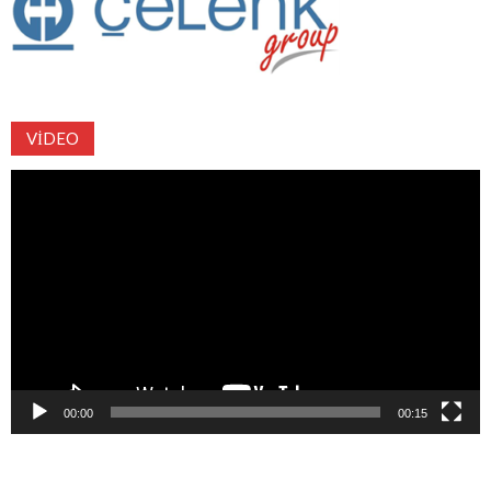
VIDEO
Video
oynatıcı
00:00
00:15