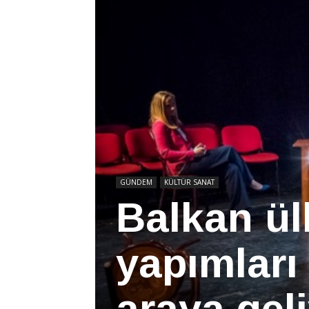
GÜNDEM
KÜLTÜR SANAT
Balkan ülk
yapımları
araya gel