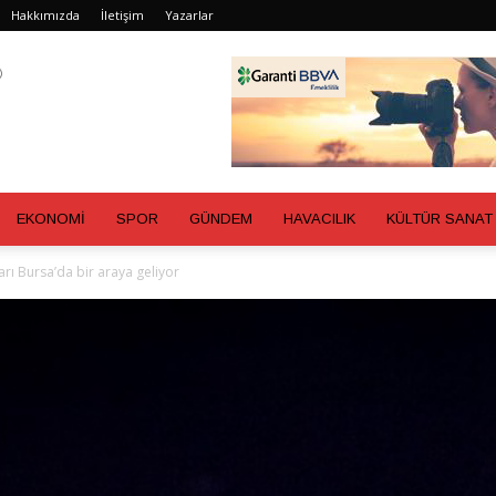
Hakkımızda
İletişim
Yazarlar
EKONOMİ
SPOR
GÜNDEM
HAVACILIK
KÜLTÜR SANAT
arı Bursa’da bir araya geliyor