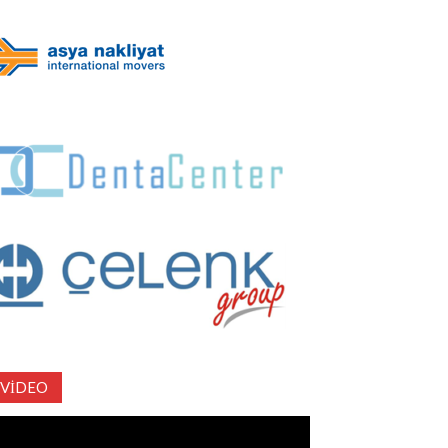
VIDEO
deo
natıcı