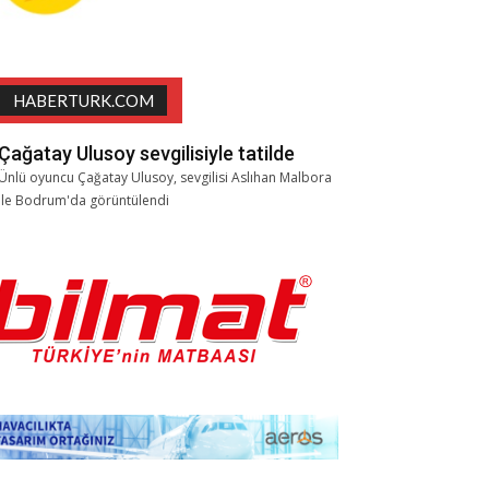
HABERTURK.COM
Çağatay Ulusoy sevgilisiyle tatilde
Ünlü oyuncu Çağatay Ulusoy, sevgilisi Aslıhan Malbora
ile Bodrum'da görüntülendi