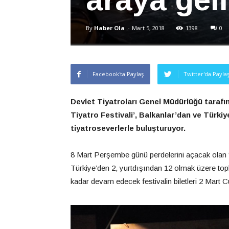
By
Haber Ola
-
Mart 5, 2018
1398
0
Facebook'ta Paylaş
Twitter'da Payla
Devlet Tiyatroları Genel Müdürlüğü tarafı
Tiyatro Festivali’, Balkanlar’dan ve Türkiy
tiyatroseverlerle buluşturuyor.
8 Mart Perşembe günü perdelerini açacak olan ‘U
Türkiye’den 2, yurtdışından 12 olmak üzere to
kadar devam edecek festivalin biletleri 2 Mart