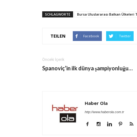
SCHLAGWORTE
Bursa Uluslararası Balkan Ülkeleri T
TEILEN
Facebook
Twitter
Önceki İçerik
Spanoviç’in ilk dünya şampiyonluğu…
Haber Ola
http://www.haberola.com.tr