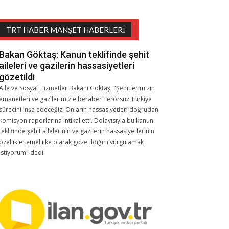
TRT HABER MANŞET HABERLERI
Bakan Göktaş: Kanun teklifinde şehit
aileleri ve gazilerin hassasiyetleri
gözetildi
Aile ve Sosyal Hizmetler Bakanı Göktaş, "Şehitlerimizin
emanetleri ve gazilerimizle beraber Terörsüz Türkiye
sürecini inşa edeceğiz. Onların hassasiyetleri doğrudan
komisyon raporlarına intikal etti. Dolayısıyla bu kanun
teklifinde şehit ailelerinin ve gazilerin hassasiyetlerinin
özellikle temel ilke olarak gözetildiğini vurgulamak
istiyorum" dedi.