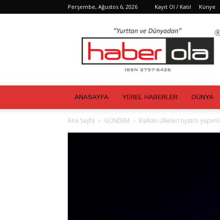
Perşembe, Ağustos 6, 2026
Kayıt Ol / Katıl
Künye
Haber
Ola
ANASAYFA
YEREL HABERLER
DÜNYA
Ana Sayfa
GÜNDEM
Balkan ülkeleri tiyatro yapıml