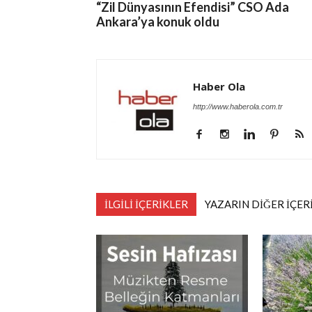
“Zil Dünyasının Efendisi” CSO Ada
Ankara’ya konuk oldu
Haber Ola
http://www.haberola.com.tr
İLGİLİ İÇERİKLER
YAZARIN DİĞER İÇER