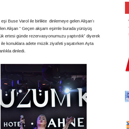
şi Buse Varol ile birlikte dinlemeye gelen Alişan’ı
gelen Alişan ” Geçen akşam eşimle burada yürüyüş
dük ertesi günde rezervasyonumuzu yaptırdık” diyerek
ile konuklara adete müzik ziyafeti yaşatırken Ayta
lıkla dinledi.