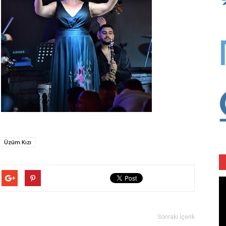
Üzüm Kızı
Vi
oy
Sonraki İçerik