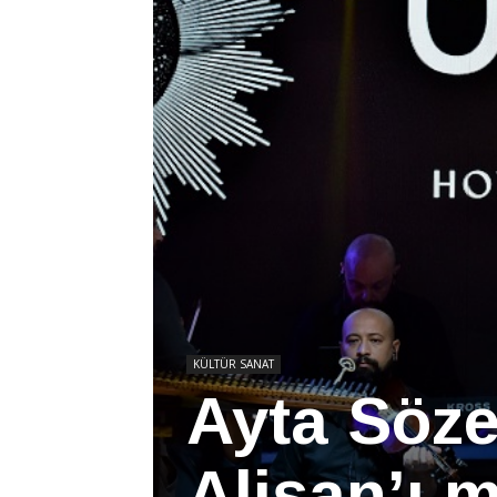
KÜLTÜR SANAT
Ayta Söze
Alişan’ı m