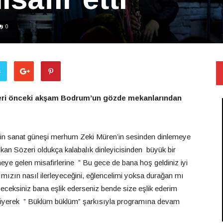
0
ş
zeri önceki akşam Bodrum’un gözde mekanlarından
nin sanat güneşi merhum Zeki Müren’in sesinden dinlemeye
ıkan Sözeri oldukça kalabalık dinleyicisinden büyük bir
emeye gelen misafirlerine ” Bu gece de bana hoş geldiniz iyi
amımızın nasıl ilerleyeceğini, eğlencelimi yoksa durağan mı
leyeceksiniz bana eşlik ederseniz bende size eşlik ederim
diyerek ” Büklüm büklüm” şarkısıyla programına devam