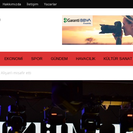
Hakkımızda
İletişim
Yazarlar
EKONOMİ
SPOR
GÜNDEM
HAVACILIK
KÜLTÜR SANAT
lişan’ı misafir etti