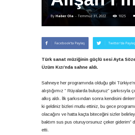
By
Haber Ola
-
Temmuz 31, 2022
1025
Facebook'ta Paylaş
Twitter'da Payla
Türk sanat müziğinin güçlü sesi Ayta Sö
Üzüm Kızı’nda sahne aldı.
Sahneye her programında olduğu gibi Türkiye’
alıştığımız ” Rüyalarda buluşuruz” şarkısıyla ç
alkış aldı. İlk şarkısından sonra kendisini dinl
ki geldiniz bizleri mutlu ettiniz, bu gece progr
olacağını ve hatta kaçta biteceğini sizler belir
baktım sus pus oturuyorsunuz çeker giderim” 
etti.