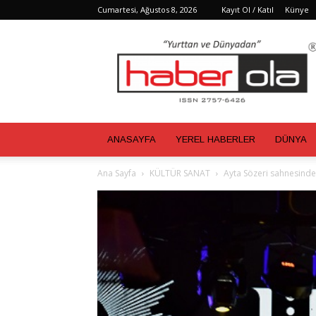
Cumartesi, Ağustos 8, 2026
Kayıt Ol / Katıl
Künye
Haber
Ola
ANASAYFA
YEREL HABERLER
DÜNYA
Ana Sayfa
KÜLTÜR SANAT
Ayta Sözeri sahnesinde A