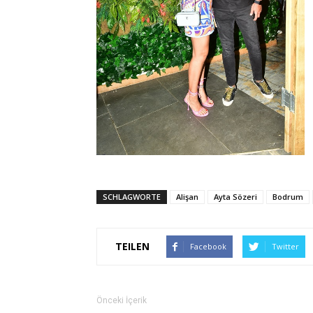
SCHLAGWORTE
Alişan
Ayta Sözeri
Bodrum
TEILEN
Facebook
Twitter
Önceki İçerik