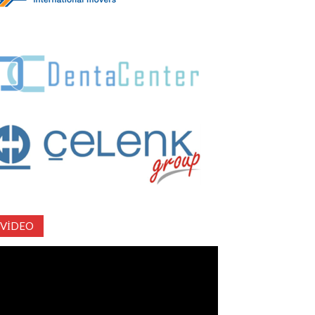
VIDEO
deo
natıcı