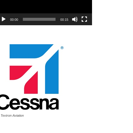
00:00
00:15
 Textron Aviation