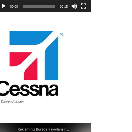
00:00
00:15
 Textron Aviation