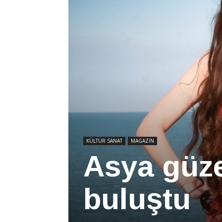
KÜLTÜR SANAT
MAGAZİN
Asya güzel
buluştu