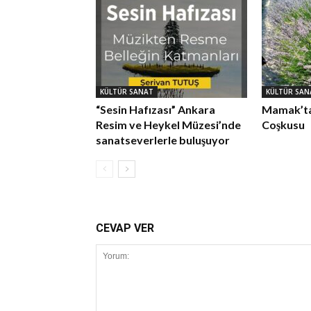
KÜLTÜR SANAT
KÜLTÜR SAN
“Sesin Hafızası” Ankara
Mamak’ta
Resim ve Heykel Müzesi’nde
Coşkusu
sanatseverlerle buluşuyor
CEVAP VER