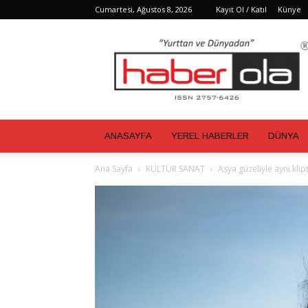
Cumartesi, Ağustos 8, 2026
Kayıt Ol / Katıl
Künye
Haber
Ola
ANASAYFA
YEREL HABERLER
DÜNYA
Ana Sayfa
KÜLTÜR SANAT
Asya güzeliyle aynı klip