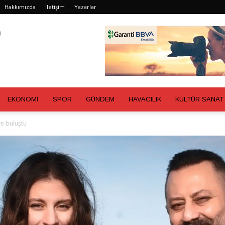
Hakkımızda
İletişim
Yazarlar
EKONOMİ
SPOR
GÜNDEM
HAVACILIK
KÜLTÜR SANAT
te buluştu