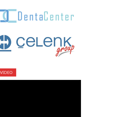
VIDEO
deo
natıcı