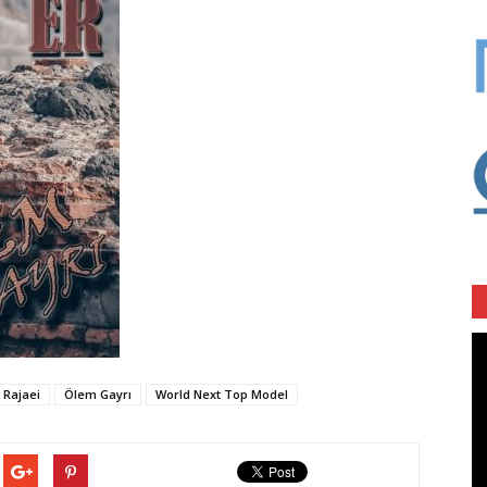
Vi
oy
 Rajaei
Ölem Gayrı
World Next Top Model