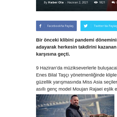
By
Haber Ola
-
Haziran 2, 2021
1821
Facebook'ta Paylaş
Twitter'da Payla
Bir önceki klibini pandemi dönemini
adayarak herkesin takdirini kazanan 
karşısına geçti.
9 Haziran’da müzikseverlerle buluşacak
Enes Bilal Taşçı yönetmenliğinde klipl
güzellik yarışmasında Miss Asia seçile
asıllı genç model Moujan Rajaei eşlik et