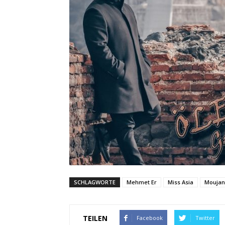
SCHLAGWORTE
Mehmet Er
Miss Asia
Moujan
TEILEN
Facebook
Twitter