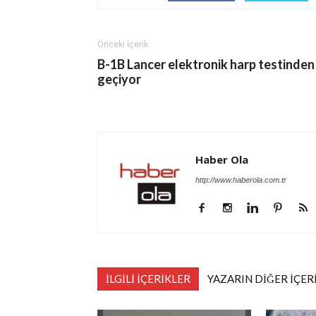
Önceki İçerik
B-1B Lancer elektronik harp testinden
geçiyor
Haber Ola
http://www.haberola.com.tr
İLGİLİ İÇERİKLER
YAZARIN DİĞER İÇER