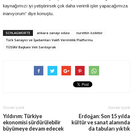
kaynağımızı iyi yetiştirirsek çok daha verimli işler yapacağımıza
inanıyorum” diye konuştu.
SCHLAGWORTE
ankara sanayi odası
nurettin özdebir
Türk Sanayici ve İşadamları Vakfı Verimlilik Platformu
TÜSİAV Başkanı Veli Sarıtoprak
Önceki İçerik
Sonraki İçerik
Yıldırım: Türkiye
Erdoğan: Son 15 yılda
ekonomisi sürdürülebilir
kültür ve sanat alanında
büyümeye devam edecek
da tabuları yıktık