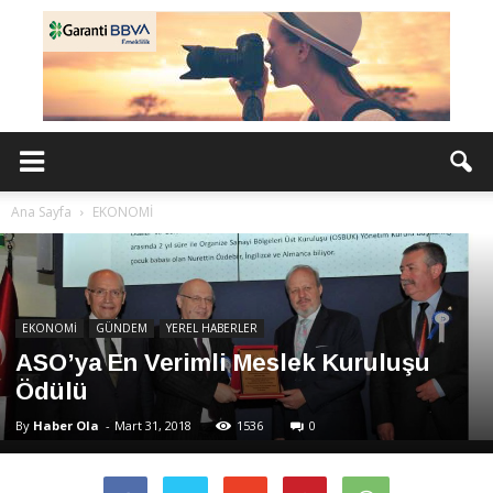
Ana Sayfa
EKONOMİ
EKONOMİ
GÜNDEM
YEREL HABERLER
ASO’ya En Verimli Meslek Kuruluşu
Ödülü
By
Haber Ola
-
Mart 31, 2018
1536
0