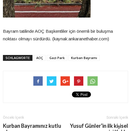
Bayram tatilinde AOÇ Başkentliler için önemli bir buluşma
noktası olmayı sürdürdü. (kaynak:ankaranethaber.com)
SCHLAGWORTE
AOÇ
Gazi Park
Kurban Bayramı
Önceki İçerik
Sonraki İçerik
Kurban Bayramınız kutlu
Yusuf Günler’in ilk kişisel