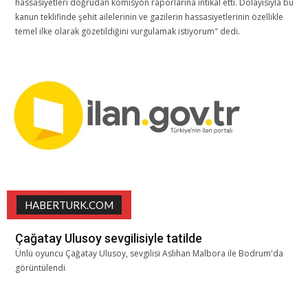
hassasiyetleri doğrudan komisyon raporlarına intikal etti. Dolayısıyla bu
kanun teklifinde şehit ailelerinin ve gazilerin hassasiyetlerinin özellikle
temel ilke olarak gözetildiğini vurgulamak istiyorum" dedi.
HABERTURK.COM
Çağatay Ulusoy sevgilisiyle tatilde
Ünlü oyuncu Çağatay Ulusoy, sevgilisi Aslıhan Malbora ile Bodrum'da
görüntülendi