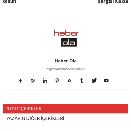
olsun
sergisi Ka’da
Haber Ola
http://www.haberola.com.tr
İLGİLİ İÇERİKLER
YAZARIN DİĞER İÇERİKLERİ