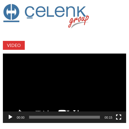
VIDEO
Video
oynatıcı
00:00
00:15