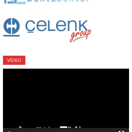
VIDEO
Video
oynatıcı