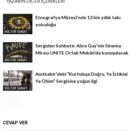
YAZARIN DİĞER İÇERİKLERİ
Etnografya Müzesi’nde 12 bin yıllık takı
yolculuğu
KÜLTÜR SANAT
Sergiden Sohbete: Alice Guy’nin Sinema
Mirası UNITE Ortak Mekân’da konuşulacak
KÜLTÜR SANAT
Anıtkabir’deki “Kurtuluşa Doğru, Ya İstiklal
Ya Ölüm” Sergisine yoğun ilgi
KÜLTÜR SANAT
CEVAP VER