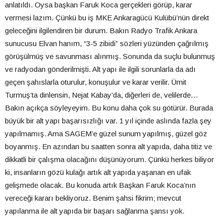
anlatıldı. Oysa başkan Faruk Koca gerçekleri görüp, karar
vermesi lazım. Çünkü bu iş MKE Ankaragücü Kulübü’nün direkt
geleceğini ilgilendiren bir durum. Bakın Radyo Trafik Ankara
sunucusu Elvan hanım, “3-5 zibidi” sözleri yüzünden çağrılmış
görüşülmüş ve savunması alınmış. Sonunda da suçlu bulunmuş
ve radyodan gönderilmişti. Alt yapı ile ilgili sorunlarla da adı
geçen şahıslarla oturulur, konuşulur ve karar verilir. Ümit
Turmuş’ta dinlensin, Nejat Kabay’da, diğerleri de, velilerde…
Bakın açıkça söyleyeyim. Bu konu daha çok su götürür. Burada
büyük bir alt yapı başarısızlığı var. 1 yıl içinde aslında fazla şey
yapılmamış. Ama SAGEM’e güzel sunum yapılmış, güzel göz
boyanmış. En azından bu saatten sonra alt yapıda, daha titiz ve
dikkatli bir çalışma olacağını düşünüyorum. Çünkü herkes biliyor
ki, insanların gözü kulağı artık alt yapıda yaşanan en ufak
gelişmede olacak. Bu konuda artık Başkan Faruk Koca’nın
vereceği kararı bekliyoruz. Benim şahsi fikrim; mevcut
yapılanma ile alt yapıda bir başarı sağlanma şansı yok.