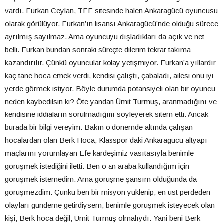
vardı. Furkan Ceylan, TFF sitesinde halen Ankaragücü oyuncusu
olarak görülüyor. Furkan’ın lisansı Ankaragücü’nde olduğu sürece
ayrılmış sayılmaz. Ama oyuncuyu dışladıkları da açık ve net
belli. Furkan bundan sonraki süreçte dilerim tekrar takıma
kazandırılır. Çünkü oyuncular kolay yetişmiyor. Furkan’a yıllardır
kaç tane hoca emek verdi, kendisi çalıştı, çabaladı, ailesi onu iyi
yerde görmek istiyor. Böyle durumda potansiyeli olan bir oyuncu
neden kaybedilsin ki? Öte yandan Ümit Turmuş, aranmadığını ve
kendisine iddiaların sorulmadığını söyleyerek sitem etti. Ancak
burada bir bilgi vereyim. Bakın o dönemde altında çalışan
hocalardan olan Berk Hoca, Klasspor’daki Ankaragücü altyapı
maçlarını yorumlayan Efe kardeşimiz vasıtasıyla benimle
görüşmek istediğini iletti. Ben o an araba kullandığım için
görüşmek istemedim. Ama görüşme şansım olduğunda da
görüşmezdim. Çünkü ben bir misyon yüklenip, en üst perdeden
olayları gündeme getirdiysem, benimle görüşmek isteyecek olan
kişi; Berk hoca değil, Ümit Turmuş olmalıydı. Yani beni Berk