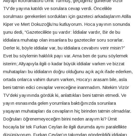
Altyapı koordinatörü Ümit Turmuş, geçtiğimiz günlerde Vizör
TV’de yayına katıldı ve sorulara cevap verdi. Öncelikle
sorulması gerekenleri sordukları için gazeteci arkadaşlarım Atilla
Kiper ve Mert Dokuzoğlu’nu kutluyorum. Hoca yayının sonunda
şunu dedi, “Gazetecilikte şu vardır: İddialar vardır, Bir de bu
iddialara muhatap olan insanlara bu gazeteciler soru sorarlar.
Derler ki, böyle iddialar var, bu iddialara cevabını verir misin?”
Evet bu söylemin haklılık payı var. Ama ben de şunu söylemek
isterim; Altyapıyla ilgili o kadar büyük iddialar varken ve bizzat
muhatapları bu iddiaların doğru olduğunu açık açık ifade ederken,
ortada onlarca vahim durum varken, Hoca’yı arasam bile, asla
beni tatmin edici cevaplar vereceğine inanmadım. Nitekim Vizör
TV’deki yayınında gördük ki, anlattıkları beni tatmin etmedi. Ve
yayın esnasında gelen yorumlara baktığınızda sorunlara
yaşayan muhatapları da cevapların hiç birinden tatmin olmadılar.
Doğruları öğrenemeyeceğim birini neden arayım ki? Ümit
hocayla bir tek Furkan Ceylan ile ilgili durumda aynı paralellikte
düşünüyorum. Furkan Ceylan’ın takımdan gönderildiği iddiaları