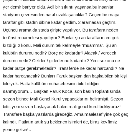
yer demir bariyer oldu. Acil bir sıkıntı yaşansa bu insanlar
stadyum çevresinden nasıl uzaklaşacaklar? Geçen bir maça
taraftar gibi stadın dibine kadar geldim. 2 aramadan geçtim.
Üçüncü arama da stada girişte yapılıyor. Bu taraftara neden
terörist muamelesi yapılıyor? Bunlar şu an taraftarın en çok
kızdığı 2 konu. Mali durum tek kelimeyle “muamma”. Şu an
kulübün durumu nedir? Borç ne kadardır? Alacak / verecek
durumu nedir? Gelirler / giderler ne kadardır? Yeni sezona ne
kadar bütçe gerekmektedir? Transferde ne kadar harcandı? Ne
kadar harcanacak? Bunları Faruk başkan dan başka bilen bir kişi
bile yok. Hatta kulübün muhasebesinin bile bildiğini
sanmıyorum… Başkan Faruk Koca, son basın toplantısında
sezon bitince Mali Genel Kurul yapacaklarını belirtmişti. Sezon
bitti, yeni sezon başlayacak halen mali genel kurul bekliyoruz!
Transfere başka yazılarda gireceğiz. Ama maalesef yine çok geç
kalındı. Patlatın artık şu beklenen isimleri de, biraz keyfimiz
yerine gelsin!..