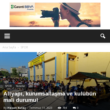
Ana Sayfa
SPOR
SPOR
Yazarlar
Altyapı, kurumsallaşma ve kulübün
mali durumu!
By
Hasan Kulaç
-
Temmuz 11, 2023
784
0