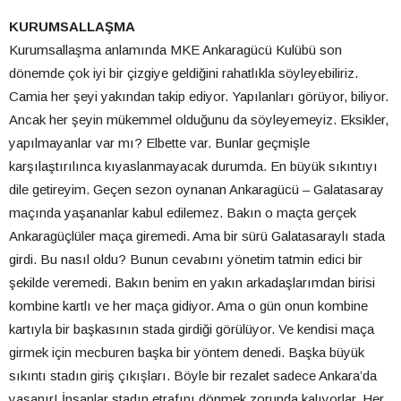
KURUMSALLAŞMA
Kurumsallaşma anlamında MKE Ankaragücü Kulübü son
dönemde çok iyi bir çizgiye geldiğini rahatlıkla söyleyebiliriz.
Camia her şeyi yakından takip ediyor. Yapılanları görüyor, biliyor.
Ancak her şeyin mükemmel olduğunu da söyleyemeyiz. Eksikler,
yapılmayanlar var mı? Elbette var. Bunlar geçmişle
karşılaştırılınca kıyaslanmayacak durumda. En büyük sıkıntıyı
dile getireyim. Geçen sezon oynanan Ankaragücü – Galatasaray
maçında yaşananlar kabul edilemez. Bakın o maçta gerçek
Ankaragüçlüler maça giremedi. Ama bir sürü Galatasaraylı stada
girdi. Bu nasıl oldu? Bunun cevabını yönetim tatmin edici bir
şekilde veremedi. Bakın benim en yakın arkadaşlarımdan birisi
kombine kartlı ve her maça gidiyor. Ama o gün onun kombine
kartıyla bir başkasının stada girdiği görülüyor. Ve kendisi maça
girmek için mecburen başka bir yöntem denedi. Başka büyük
sıkıntı stadın giriş çıkışları. Böyle bir rezalet sadece Ankara’da
yaşanır! İnsanlar stadın etrafını dönmek zorunda kalıyorlar. Her