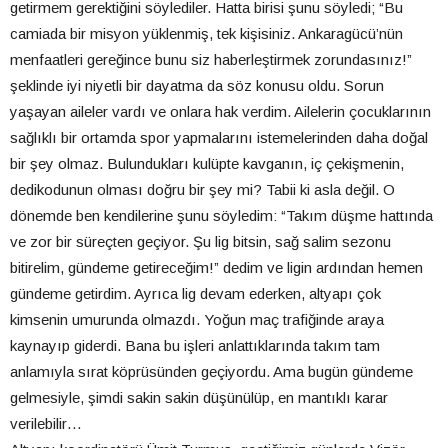
getirmem gerektiğini söylediler. Hatta birisi şunu söyledi; “Bu
camiada bir misyon yüklenmiş, tek kişisiniz. Ankaragücü’nün
menfaatleri gereğince bunu siz haberleştirmek zorundasınız!”
şeklinde iyi niyetli bir dayatma da söz konusu oldu. Sorun
yaşayan aileler vardı ve onlara hak verdim. Ailelerin çocuklarının
sağlıklı bir ortamda spor yapmalarını istemelerinden daha doğal
bir şey olmaz. Bulundukları kulüpte kavganın, iç çekişmenin,
dedikodunun olması doğru bir şey mi? Tabii ki asla değil. O
dönemde ben kendilerine şunu söyledim: “Takım düşme hattında
ve zor bir süreçten geçiyor. Şu lig bitsin, sağ salim sezonu
bitirelim, gündeme getireceğim!” dedim ve ligin ardından hemen
gündeme getirdim. Ayrıca lig devam ederken, altyapı çok
kimsenin umurunda olmazdı. Yoğun maç trafiğinde araya
kaynayıp giderdi. Bana bu işleri anlattıklarında takım tam
anlamıyla sırat köprüsünden geçiyordu. Ama bugün gündeme
gelmesiyle, şimdi sakin sakin düşünülüp, en mantıklı karar
verilebilir…