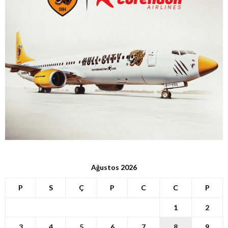
Ağustos 2026
P
S
Ç
P
C
C
P
1
2
3
4
5
6
7
8
9