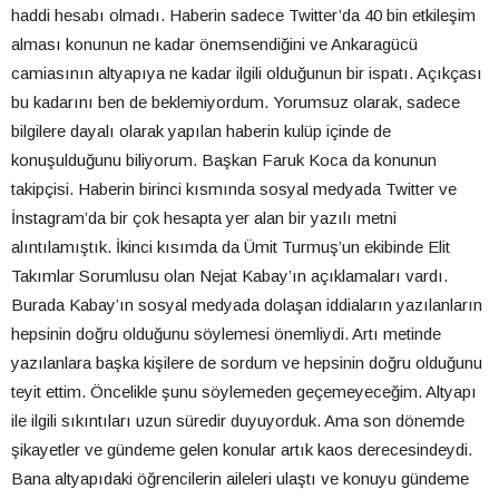
haddi hesabı olmadı. Haberin sadece Twitter’da 40 bin etkileşim
alması konunun ne kadar önemsendiğini ve Ankaragücü
camiasının altyapıya ne kadar ilgili olduğunun bir ispatı. Açıkçası
bu kadarını ben de beklemiyordum. Yorumsuz olarak, sadece
bilgilere dayalı olarak yapılan haberin kulüp içinde de
konuşulduğunu biliyorum. Başkan Faruk Koca da konunun
takipçisi. Haberin birinci kısmında sosyal medyada Twitter ve
İnstagram’da bir çok hesapta yer alan bir yazılı metni
alıntılamıştık. İkinci kısımda da Ümit Turmuş’un ekibinde Elit
Takımlar Sorumlusu olan Nejat Kabay’ın açıklamaları vardı.
Burada Kabay’ın sosyal medyada dolaşan iddiaların yazılanların
hepsinin doğru olduğunu söylemesi önemliydi. Artı metinde
yazılanlara başka kişilere de sordum ve hepsinin doğru olduğunu
teyit ettim. Öncelikle şunu söylemeden geçemeyeceğim. Altyapı
ile ilgili sıkıntıları uzun süredir duyuyorduk. Ama son dönemde
şikayetler ve gündeme gelen konular artık kaos derecesindeydi.
Bana altyapıdaki öğrencilerin aileleri ulaştı ve konuyu gündeme