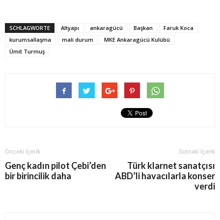
SCHLAGWORTE
Altyapı
ankaragücü
Başkan
Faruk Koca
kurumsallaşma
mali durum
MKE Ankaragücü Kulübü
Ümit Turmuş
Önceki İçerik
Sonraki İçerik
Genç kadın pilot Çebi’den
Türk klarnet sanatçısı
bir birincilik daha
ABD’li havacılarla konser
verdi