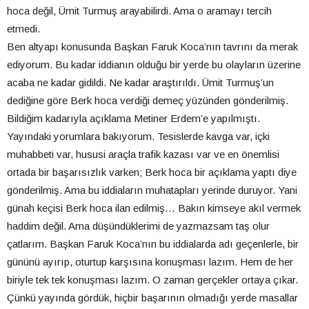
hoca değil, Ümit Turmuş arayabilirdi. Ama o aramayı tercih
etmedi.
Ben altyapı konusunda Başkan Faruk Koca’nın tavrını da merak
ediyorum. Bu kadar iddianın olduğu bir yerde bu olayların üzerine
acaba ne kadar gidildi. Ne kadar araştırıldı. Ümit Turmuş’un
dediğine göre Berk hoca verdiği demeç yüzünden gönderilmiş.
Bildiğim kadarıyla açıklama Metiner Erdem’e yapılmıştı.
Yayındaki yorumlara bakıyorum. Tesislerde kavga var, içki
muhabbeti var, hususi araçla trafik kazası var ve en önemlisi
ortada bir başarısızlık varken; Berk hoca bir açıklama yaptı diye
gönderilmiş. Ama bu iddiaların muhatapları yerinde duruyor. Yani
günah keçisi Berk hoca ilan edilmiş… Bakın kimseye akıl vermek
haddim değil. Ama düşündüklerimi de yazmazsam taş olur
çatlarım. Başkan Faruk Koca’nın bu iddialarda adı geçenlerle, bir
gününü ayırıp, oturtup karşısına konuşması lazım. Hem de her
biriyle tek tek konuşması lazım. O zaman gerçekler ortaya çıkar.
Çünkü yayında gördük, hiçbir başarının olmadığı yerde masallar