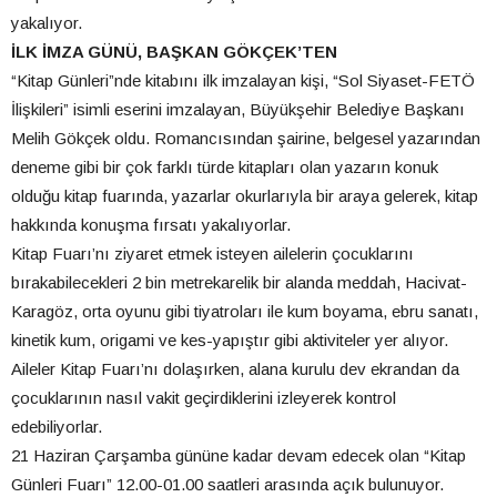
yakalıyor.
İLK İMZA GÜNÜ, BAŞKAN GÖKÇEK’TEN
“Kitap Günleri”nde kitabını ilk imzalayan kişi, “Sol Siyaset-FETÖ
İlişkileri” isimli eserini imzalayan, Büyükşehir Belediye Başkanı
Melih Gökçek oldu. Romancısından şairine, belgesel yazarından
deneme gibi bir çok farklı türde kitapları olan yazarın konuk
olduğu kitap fuarında, yazarlar okurlarıyla bir araya gelerek, kitap
hakkında konuşma fırsatı yakalıyorlar.
Kitap Fuarı’nı ziyaret etmek isteyen ailelerin çocuklarını
bırakabilecekleri 2 bin metrekarelik bir alanda meddah, Hacivat-
Karagöz, orta oyunu gibi tiyatroları ile kum boyama, ebru sanatı,
kinetik kum, origami ve kes-yapıştır gibi aktiviteler yer alıyor.
Aileler Kitap Fuarı’nı dolaşırken, alana kurulu dev ekrandan da
çocuklarının nasıl vakit geçirdiklerini izleyerek kontrol
edebiliyorlar.
21 Haziran Çarşamba gününe kadar devam edecek olan “Kitap
Günleri Fuarı” 12.00-01.00 saatleri arasında açık bulunuyor.