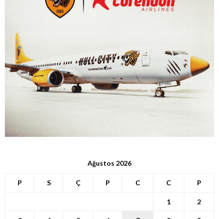
Ağustos 2026
P
S
Ç
P
C
C
P
1
2