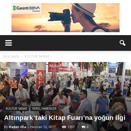
Ana Sayfa
KÜLTÜR SANAT
KÜLTÜR SANAT
YEREL HABERLER
Altınpark’taki Kitap Fuarı’na yoğun ilgi
By
Haber Ola
-
Haziran 12, 2017
1397
0