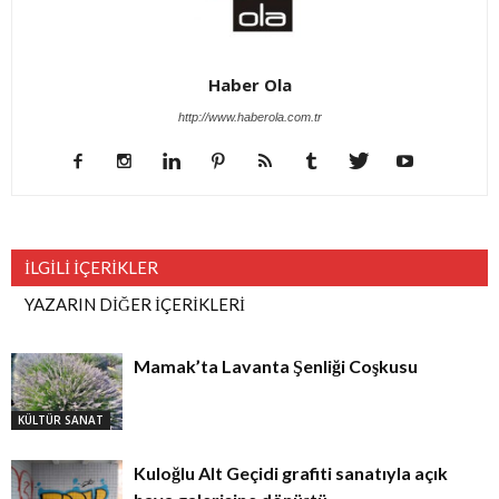
Haber Ola
http://www.haberola.com.tr
İLGİLİ İÇERİKLER
YAZARIN DİĞER İÇERİKLERİ
Mamak’ta Lavanta Şenliği Coşkusu
KÜLTÜR SANAT
Kuloğlu Alt Geçidi grafiti sanatıyla açık