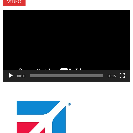
VIDEO
Video
oynatıcı
00:00
00:15