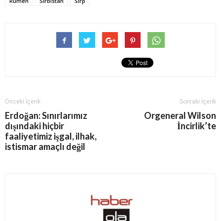
Rumen
Sırbistan
Sırp
Önceki İçerik
Sonraki İçerik
Erdoğan: Sınırlarımız
Orgeneral Wilson
dışındaki hiçbir
İncirlik’te
faaliyetimiz işgal, ilhak,
istismar amaçlı değil