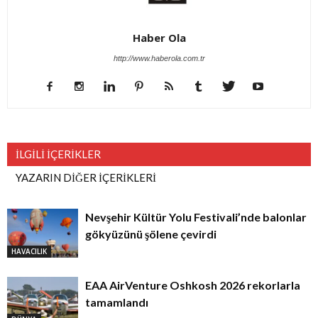
Haber Ola
http://www.haberola.com.tr
İLGİLİ İÇERİKLER
YAZARIN DİĞER İÇERİKLERİ
Nevşehir Kültür Yolu Festivali’nde balonlar
gökyüzünü şölene çevirdi
HAVACILIK
EAA AirVenture Oshkosh 2026 rekorlarla
tamamlandı