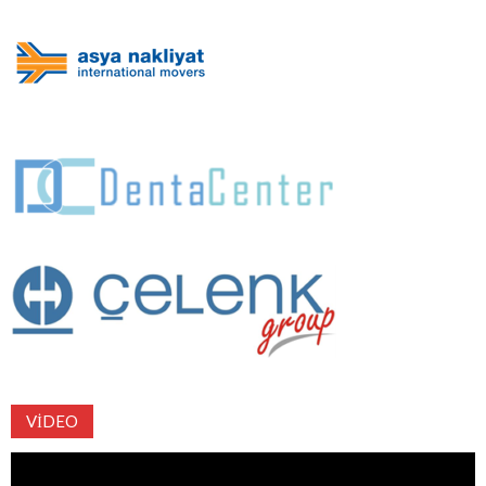
VIDEO
Video
oynatıcı