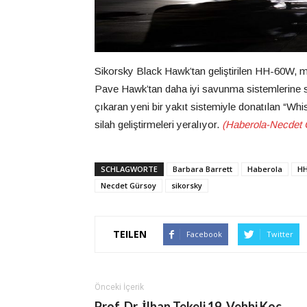
Sikorsky Black Hawk’tan geliştirilen HH-60W, 
Pave Hawk’tan daha iyi savunma sistemlerine sah
çıkaran yeni bir yakıt sistemiyle donatılan “Wh
silah geliştirmeleri yeralıyor.
(Haberola-Necdet 
SCHLAGWORTE
Barbara Barrett
Haberola
HH
Necdet Gürsoy
sikorsky
TEILEN
Facebook
Twitter
Önceki İçerik
Prof. Dr. İlhan Tekeli 19. Vehbi Koç