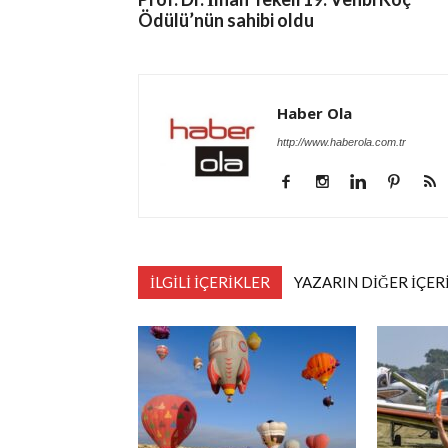
Ödülü’nün sahibi oldu
Haber Ola
http://www.haberola.com.tr
İLGİLİ İÇERİKLER
YAZARIN DİĞER İÇER