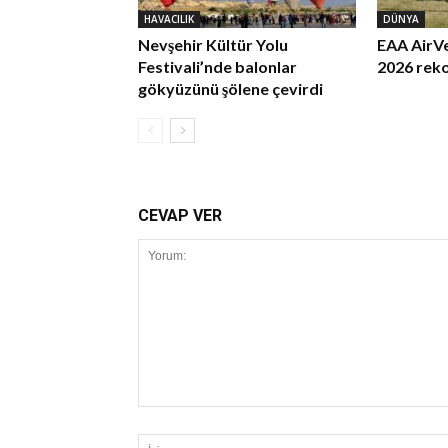
HAVACILIK
DÜNYA
Nevşehir Kültür Yolu
EAA AirV
Festivali’nde balonlar
2026 rek
gökyüzünü şölene çevirdi
CEVAP VER