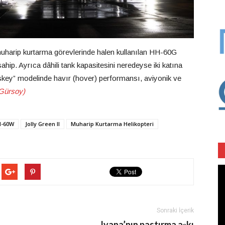
muharip kurtarma görevlerinde halen kullanılan HH-60G
ip. Ayrıca dâhili tank kapasitesini neredeyse iki katına
iskey” modelinde havır (hover) performansı, aviyonik ve
Gürsoy)
-60W
Jolly Green II
Muharip Kurtarma Helikopteri
Vi
oy
Sonraki İçerik
Ivana’nın pastırma aşkı