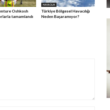
HAVACILIK
enture Oshkosh
Türkiye Bölgesel Havacılığı
orlarla tamamlandı
Neden Başaramıyor?