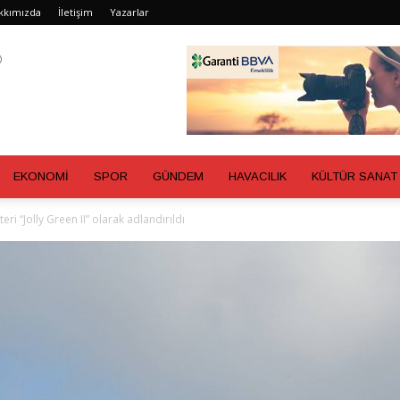
kkımızda
İletişim
Yazarlar
EKONOMİ
SPOR
GÜNDEM
HAVACILIK
KÜLTÜR SANAT
i “Jolly Green II” olarak adlandırıldı