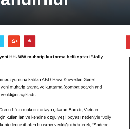
ş
yeni HH-60W muharip kurtarma helikopteri “Jolly
 Sempozyumuna katılan ABD Hava Kuvvetleri Genel
 en yeni muharip arama ve kurtarma (combat search and
erildiğini açıkladı.
Green II”nin maketini ortaya çıkaran Barrett, Vietnam
çin kullanılan ve kendine özgü yeşil boyası nedeniyle “Jolly
pterlerine ithafen bu ismin verildiğini belirterek, “Sadece