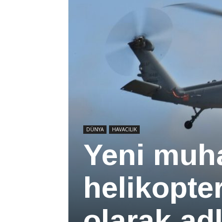
DÜNYA
HAVACILIK
Yeni muha
helikopter
olarak adl