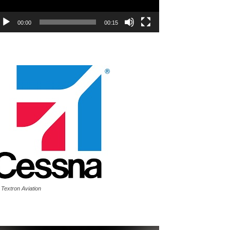
00:00
00:15
 Textron Aviation