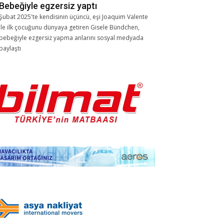
Bebeğiyle egzersiz yaptı
Şubat 2025'te kendisinin üçüncü, eşi Joaquim Valente
ile ilk çocuğunu dünyaya getiren Gisele Bündchen,
bebeğiyle ezgersiz yapma anlarını sosyal medyada
paylaştı