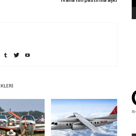
İKLERİ
By