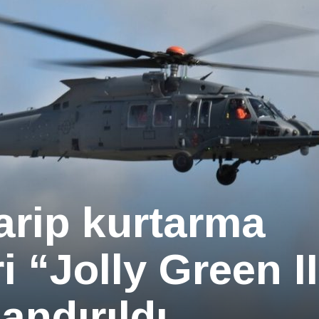
rip kurtarma
i “Jolly Green I
andırıldı