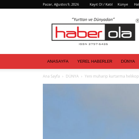
Pazar, Ağustos 9, 2026
Kayıt Ol / Katıl
Künye
Ha
Haber
Ola
ANASAYFA
YEREL HABERLER
DÜNYA
Ana Sayfa
DÜNYA
Yeni muharip kurtarma helikopter