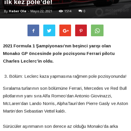
ilk kez pole’de!
By
Haber Ola
-
Mayıs 22, 2021
1514
0
2021 Formula 1 Şampiyonası’nın beşinci yarışı olan
Monako GP öncesinde pole pozisyonu Ferrari pilotu
Charles Leclerc’in oldu.
Bölüm: Leclerc kaza yapmasına rağmen pole pozisyonunda!
Sıralama turlarının son bölümüne Ferrari, Mercedes ve Red Bull
pilotlarının yanı sıra Alfa Romeo’dan Antonio Giovinazzi,
McLaren’dan Lando Norris, AlphaTauri’den Pierre Gasly ve Aston
Martin’den Sebastian Vettel kaldı.
Sürücüler aşınmanın son derece az olduğu Monako’da arka