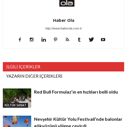
Haber Ola
http://www.haberola.com.tr
İLGİLİ İÇERİKLER
YAZARIN DİĞER İÇERİKLERİ
Red Bull Formulaz’ın en hızlıları belli oldu
KÜLTÜR SANAT
Nevşehir Kültür Yolu Festivali’nde balonlar
gökyüzünü şölene çevirdi