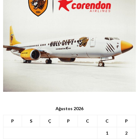
Ağustos 2026
P
S
Ç
P
C
C
P
1
2