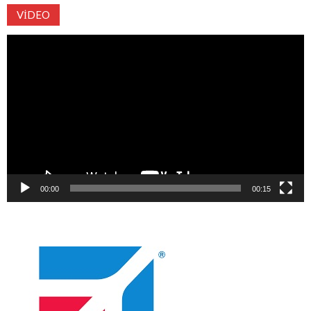
VIDEO
Video
oynatıcı
00:00
00:15