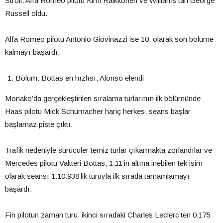
Stroll, Alfa Romeo pilotu Kimi Raikkonen ve Williams’tan George
Russell oldu.
Alfa Romeo pilotu Antonio Giovinazzi ise 10. olarak son bölüme
kalmayı başardı.
Bölüm: Bottas en hızlısı, Alonso elendi
Monako’da gerçekleştirilen sıralama turlarının ilk bölümünde
Haas pilotu Mick Schumacher hariç herkes, seans başlar
başlamaz piste çıktı.
Trafik nedeniyle sürücüler temiz turlar çıkarmakta zorlandılar ve
Mercedes pilotu Valtteri Bottas, 1:11’in altına inebilen tek isim
olarak seansı 1:10.938’lik turuyla ilk sırada tamamlamayı
başardı.
Fin pilotun zaman turu, ikinci sıradaki Charles Leclerc’ten 0.175