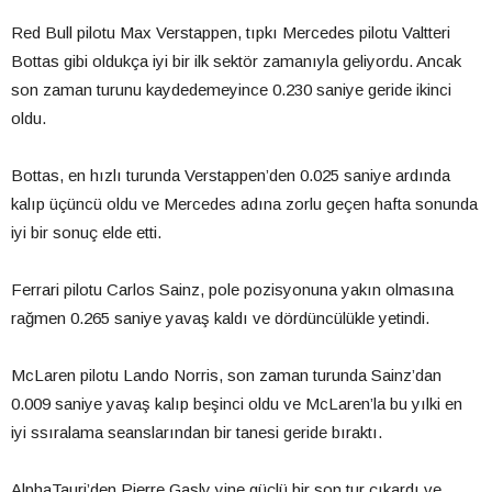
Red Bull pilotu Max Verstappen, tıpkı Mercedes pilotu Valtteri
Bottas gibi oldukça iyi bir ilk sektör zamanıyla geliyordu. Ancak
son zaman turunu kaydedemeyince 0.230 saniye geride ikinci
oldu.
Bottas, en hızlı turunda Verstappen’den 0.025 saniye ardında
kalıp üçüncü oldu ve Mercedes adına zorlu geçen hafta sonunda
iyi bir sonuç elde etti.
Ferrari pilotu Carlos Sainz, pole pozisyonuna yakın olmasına
rağmen 0.265 saniye yavaş kaldı ve dördüncülükle yetindi.
McLaren pilotu Lando Norris, son zaman turunda Sainz’dan
0.009 saniye yavaş kalıp beşinci oldu ve McLaren’la bu yılki en
iyi ssıralama seanslarından bir tanesi geride bıraktı.
AlphaTauri’den Pierre Gasly yine güçlü bir son tur çıkardı ve