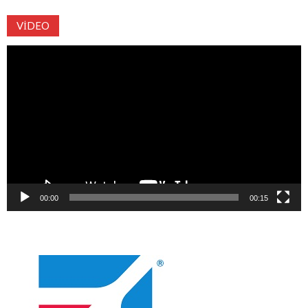
VIDEO
Video
oynatıcı
00:00
00:15