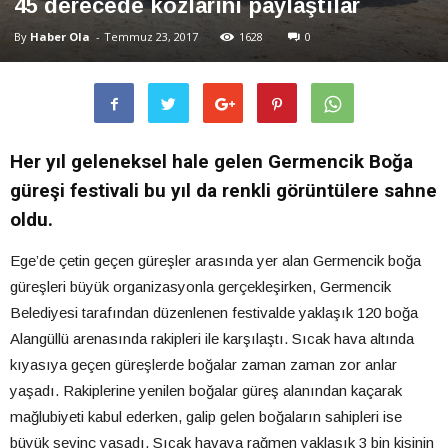
45 derecede kozlarını paylaştılar
By
Haber Ola
-
Temmuz 23, 2017
1628
0
Her yıl geleneksel hale gelen Germencik Boğa
güreşi festivali bu yıl da renkli görüntülere sahne
oldu.
Ege’de çetin geçen güreşler arasında yer alan Germencik boğa
güreşleri büyük organizasyonla gerçekleşirken, Germencik
Belediyesi tarafından düzenlenen festivalde yaklaşık 120 boğa
Alangüllü arenasında rakipleri ile karşılaştı. Sıcak hava altında
kıyasıya geçen güreşlerde boğalar zaman zaman zor anlar
yaşadı. Rakiplerine yenilen boğalar güreş alanından kaçarak
mağlubiyeti kabul ederken, galip gelen boğaların sahipleri ise
büyük sevinç yaşadı. Sıcak havaya rağmen yaklaşık 3 bin kişinin