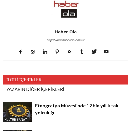
Haber Ola
http://www.haberola.com.tr
İLGİLİ İÇERİKLER
YAZARIN DİĞER İÇERİKLERİ
Etnografya Müzesi’nde 12 bin yıllık takı
yolculuğu
KÜLTÜR SANAT