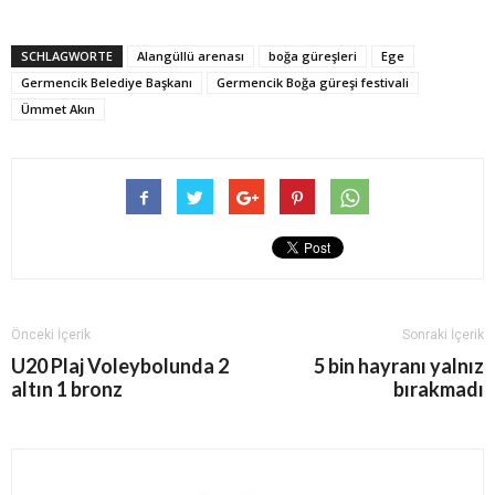
SCHLAGWORTE
Alangüllü arenası
boğa güreşleri
Ege
Germencik Belediye Başkanı
Germencik Boğa güreşi festivali
Ümmet Akın
Önceki İçerik
Sonraki İçerik
U20 Plaj Voleybolunda 2
5 bin hayranı yalnız
altın 1 bronz
bırakmadı