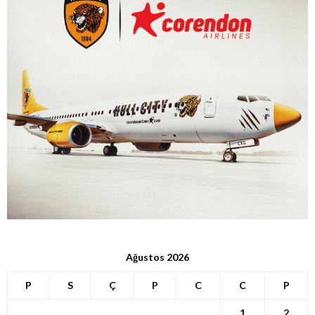
Ağustos 2026
P
S
Ç
P
C
C
P
1
2