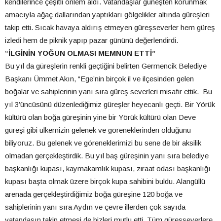
kendilerince çeşitli önlem aldı. Vatandaşlar güneşten korunmak
amacıyla ağaç dallarından yaptıkları gölgelikler altında güreşleri
takip etti. Sıcak havaya aldırış etmeyen güreşseverler hem güreş
izledi hem de piknik yapıp pazar gününü değerlendirdi.
“İLGİNİN YOĞUN OLMASI MEMNUN ETTİ”
Bu yıl da güreşlerin renkli geçtiğini belirten Germencik Belediye
Başkanı Ümmet Akın, “Ege’nin birçok il ve ilçesinden gelen
boğalar ve sahiplerinin yanı sıra güreş severleri misafir ettik. Bu
yıl 3’üncüsünü düzenlediğimiz güreşler heyecanlı geçti. Bir Yörük
kültürü olan boğa güreşinin yine bir Yörük kültürü olan Deve
güreşi gibi ülkemizin gelenek ve göreneklerinden olduğunu
biliyoruz. Bu gelenek ve göreneklerimizi bu sene de bir aksilik
olmadan gerçekleştirdik. Bu yıl baş güreşinin yanı sıra belediye
başkanlığı kupası, kaymakamlık kupası, ziraat odası başkanlığı
kupası başta olmak üzere birçok kupa sahibini buldu. Alangüllü
arenada gerçekleştirdiğimiz boğa güreşine 120 boğa ve
sahiplerinin yanı sıra Aydın ve çevre illerden çok sayıda
vatandaşın takip etmesi de bizleri mutlu etti. Tüm güreşseverlere