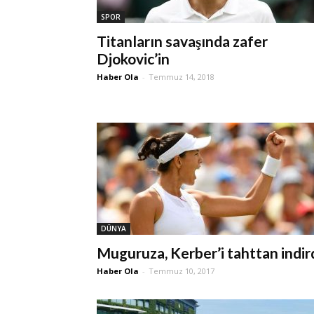
SPOR
Titanların savaşında zafer
Djokovic’in
Haber Ola
-
Temmuz 14, 2018
DÜNYA
Muguruza, Kerber’i tahttan indir
Haber Ola
-
Temmuz 10, 2017