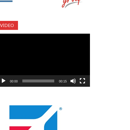
VIDEO
deo
natıcı
00:00
00:15