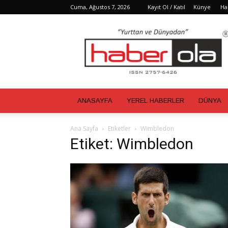
Cuma, Ağustos 7, 2026
Kayıt Ol / Katıl
Künye
Ha
Haber
Ola
ANASAYFA
YEREL HABERLER
DÜNYA
Ana Sayfa
Etiketler
Wimbledon
Etiket: Wimbledon