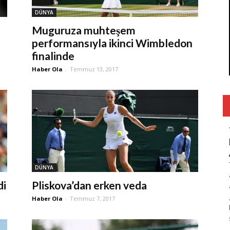
DÜNYA
Muguruza muhteşem
performansıyla ikinci Wimbledon
finalinde
Haber Ola
-
Temmuz 13, 2017
DÜNYA
di
Pliskova’dan erken veda
Haber Ola
-
Temmuz 7, 2017